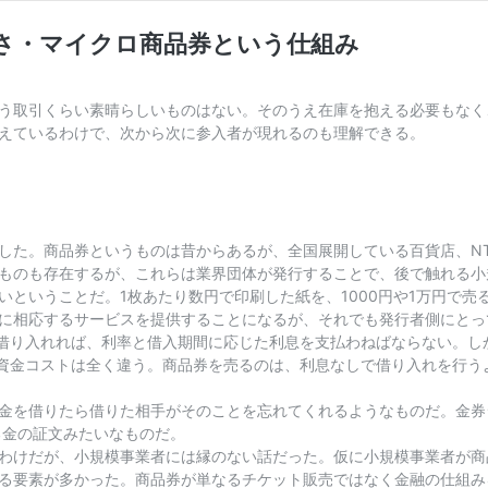
さ・マイクロ商品券という仕組み
う取引くらい素晴らしいものはない。そのうえ在庫を抱える必要もなく
えているわけで、次から次に参入者が現れるのも理解できる。
した。商品券というものは昔からあるが、全国展開している百貨店、NT
ものも存在するが、これらは業界団体が発行することで、後で触れる小
ということだ。1枚あたり数円で印刷した紙を、1000円や1万円で売
に相応するサービスを提供することになるが、それでも発行者側にとっ
を借り入れれば、利率と借入期間に応じた利息を支払わねばならない。し
、資金コストは全く違う。商品券を売るのは、利息なしで借り入れを行
金を借りたら借りた相手がそのことを忘れてくれるようなものだ。金券
る金の証文みたいなものだ。
わけだが、小規模事業者には縁のない話だった。仮に小規模事業者が商
る要素が多かった。商品券が単なるチケット販売ではなく金融の仕組み