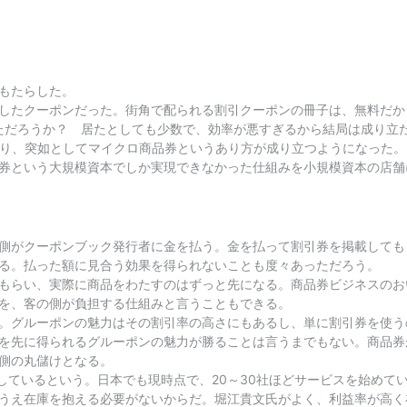
もたらした。
したクーポンだった。街角で配られる割引クーポンの冊子は、無料だから
居ただろうか？ 居たとしても少数で、効率が悪すぎるから結局は成り立
発達により、突如としてマイクロ商品券というあり方が成り立つようになっ
券という大規模資本でしか実現できなかった仕組みを小規模資本の店舗
側がクーポンブック発行者に金を払う。金を払って割引券を掲載しても
る。払った額に見合う効果を得られないことも度々あっただろう。
もらい、実際に商品をわたすのはずっと先になる。商品券ビジネスのお
を、客の側が負担する仕組みと言うこともできる。
。グルーポンの魅力はその割引率の高さにもあるし、単に割引券を使う
を先に得られるグルーポンの魅力が勝ることは言うまでもない。商品券
側の丸儲けとなる。
しているという。日本でも現時点で、20～30社ほどサービスを始め
うえ在庫を抱える必要がないからだ。堀江貴文氏がよく、
利益率が高く