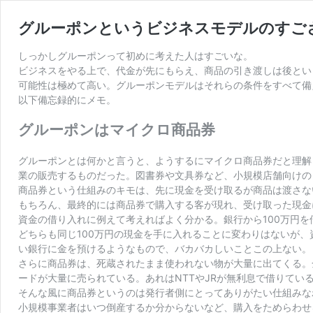
グルーポンというビジネスモデルのすご
しっかしグルーポンって初めに考えた人はすごいな。
ビジネスをやる上で、代金が先にもらえ、商品の引き渡しは後とい
可能性は極めて高い。グルーポンモデルはそれらの条件をすべて備
以下備忘録的にメモ。
グルーポンはマイクロ商品券
グルーポンとは何かと言うと、ようするにマイクロ商品券だと理解
業の販売するものだった。図書券や文具券など、小規模店舗向けの
商品券という仕組みのキモは、先に現金を受け取るが商品は渡さない
もちろん、最終的には商品券で購入する客が現れ、受け取った現金
資金の借り入れに例えて考えればよく分かる。銀行から100万円
どちらも同じ100万円の現金を手に入れることに変わりはないが
い銀行に金を預けるようなもので、バカバカしいことこの上ない。
さらに商品券は、死蔵されたまま使われない物が大量に出てくる。
ードが大量に売られている。あれはNTTやJRが無利息で借りてい
そんな風に商品券というのは発行者側にとってありがたい仕組みな
小規模事業者はいつ倒産するか分からないなど、購入をためらわせ