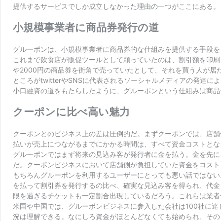
提供するサービスでしか成立しなかった理由の一つがここにある。
小規模事業者に商品券発行の道
グルーポンは、小規模事業者に商品券的な仕組みを提供する手段を
これまで飲食店が販促ツールとして頼っていたのは、割引額を印刷
や2000円の商品券を街角で売っていたとして、それを買う人が
ところがtwitterやSNSに代表されるソーシャルメディアの
小口融資の道をもたらしたように、グルーポンという仕組みは商品
クーポンに比べ高い魅力
クーポンとのビジネス上の差は圧倒的だ。まずクーポンでは、店舗
払いが売上につながるまでにかかる時間は、すべて資金コストとな
グルーポンではまず将来の見込み客が発行者に金を払う。金を先に
だ。クーポンビジネスにおいて店舗側が負担していた資金をコスト
もちろんグルーポンを利用するユーザーにとっても悪い話ではない
を払って割引券を発行するの比べ、確実な見込み客を得られ、代金
限を過ぎるチケットも一定割合出現しているだろう。これらは業者
米国や中国では、グルーポンビジネスに参入した会社は100社に達
況は理解できる。なにしろ資金がほとんどなくても始められ、その