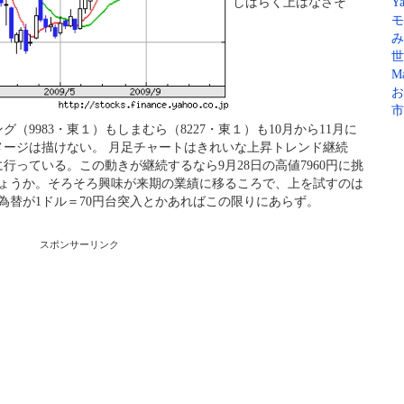
Ya
しばらく上はなさそ
モ
み
世
Ma
お
市
ング
（9983・東１）も
しまむら
（8227・東１）も10月から11月に
ージは描けない。 月足チャートはきれいな上昇トレンド継続
行っている。この動きが継続するなら9月28日の高値7960円に挑
でしょうか。そろそろ興味が来期の業績に移るころで、上を試すのは
し為替が1ドル＝70円台突入とかあればこの限りにあらず。
スポンサーリンク