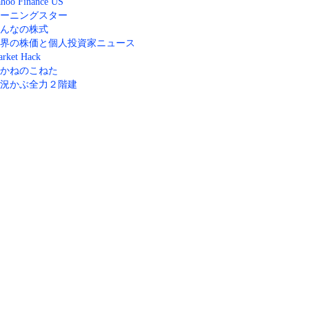
hoo Finance US
ーニングスター
んなの株式
界の株価と個人投資家ニュース
rket Hack
かねのこねた
況かぶ全力２階建