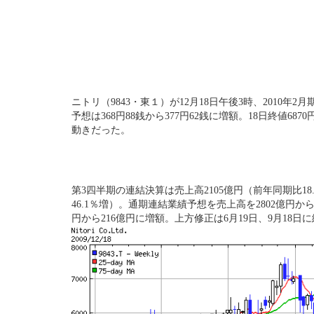
ニトリ
（9843・東１）が12月18日午後3時、2010
予想は368円88銭から377円62銭に増額。18日終値6870
動きだった。
第3四半期の連結決算は売上高2105億円（前年同期比18.
46.1％増）。通期連結業績予想を売上高を2802億円から
円から216億円に増額。上方修正は6月19日、9月18日