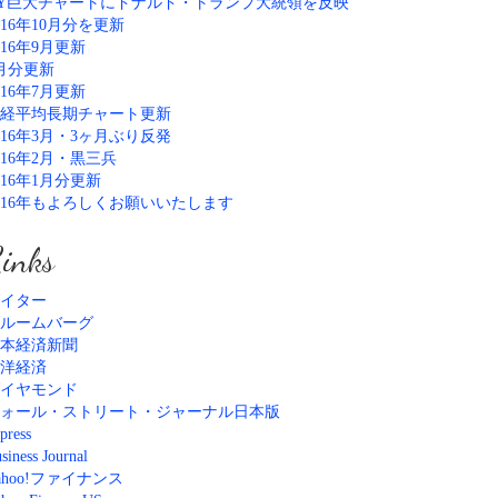
Y巨大チャートにドナルド・トランプ大統領を反映
016年10月分を更新
016年9月更新
月分更新
016年7月更新
経平均長期チャート更新
016年3月・3ヶ月ぶり反発
016年2月・黒三兵
016年1月分更新
016年もよろしくお願いいたします
inks
イター
ルームバーグ
本経済新聞
洋経済
イヤモンド
ォール・ストリート・ジャーナル日本版
press
siness Journal
ahoo!ファイナンス