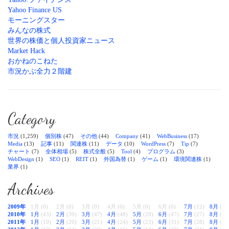
Yahoo Finance US
モーニングスター
みんなの株式
世界の株価と個人投資家ニュース
Market Hack
おかねのこねた
市況かぶ全力２階建
Category
市況
(1,259)
個別株
(47)
その他
(44)
Company
(41)
WebBusiness
(17)
Media
(13)
記事
(11)
関連株
(11)
データ
(10)
WordPress
(7)
Tip
(7)
チャート
(7)
全体相場
(5)
株式全般
(5)
Tool
(4)
プログラム
(3)
WebDesign
(1)
SEO
(1)
REIT
(1)
外国為替
(1)
ゲーム
(1)
環境関連株
(1)
業界
(1)
Archives
2009年
1月 (0)
2月 (0)
3月 (0)
4月 (0)
5月 (0)
6月 (0)
7月
(12)
8月
(38
2010年
1月
(43)
2月
(39)
3月
(47)
4月
(48)
5月
(28)
6月
(47)
7月
(27)
8月
(28
2011年
1月
(19)
2月
(20)
3月
(21)
4月
(24)
5月
(23)
6月
(31)
7月
(28)
8月
(33