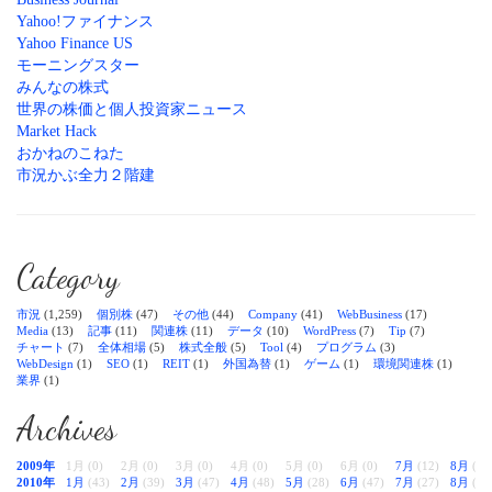
Yahoo!ファイナンス
Yahoo Finance US
モーニングスター
みんなの株式
世界の株価と個人投資家ニュース
Market Hack
おかねのこねた
市況かぶ全力２階建
Category
市況
(1,259)
個別株
(47)
その他
(44)
Company
(41)
WebBusiness
(17)
Media
(13)
記事
(11)
関連株
(11)
データ
(10)
WordPress
(7)
Tip
(7)
チャート
(7)
全体相場
(5)
株式全般
(5)
Tool
(4)
プログラム
(3)
WebDesign
(1)
SEO
(1)
REIT
(1)
外国為替
(1)
ゲーム
(1)
環境関連株
(1)
業界
(1)
Archives
2009年
1月 (0)
2月 (0)
3月 (0)
4月 (0)
5月 (0)
6月 (0)
7月
(12)
8月
(38
2010年
1月
(43)
2月
(39)
3月
(47)
4月
(48)
5月
(28)
6月
(47)
7月
(27)
8月
(28