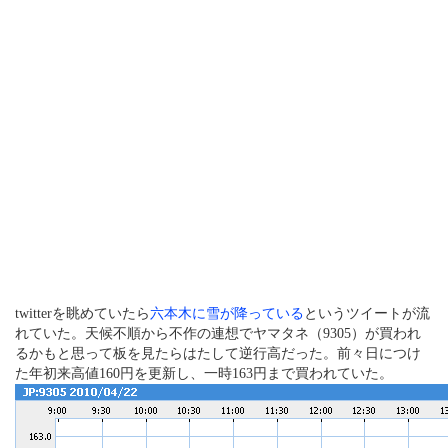
twitterを眺めていたら
六本木に雪が降っている
というツイートが流
れていた。天候不順から不作の連想でヤマタネ（9305）が買われ
るかもと思って板を見たらはたして逆行高だった。前々日につけ
た年初来高値160円を更新し、一時163円まで買われていた。