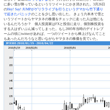
に多い雪が降っているというリツイートにかき消された。3月26日
の
Hey! Say! JUMPがゲリラライブを行うというデマから竹下通り
で起きたパニック
のことを少し思い出した。 きょう六本木で雪と
いうツイートからヤマタネの株価をチェックに走った人は他にも
いるんだろうか？ 個人投資家はFXと投信に走り、個別株投資を
する人はずいぶん減ってしまった。もし2005年当時のデイトレブ
ームの頃にtwitterがあれば、一つのツイートから棒上げなんてこと
もあったんだろうなと思いながらヤマタネの株価を見ていた。