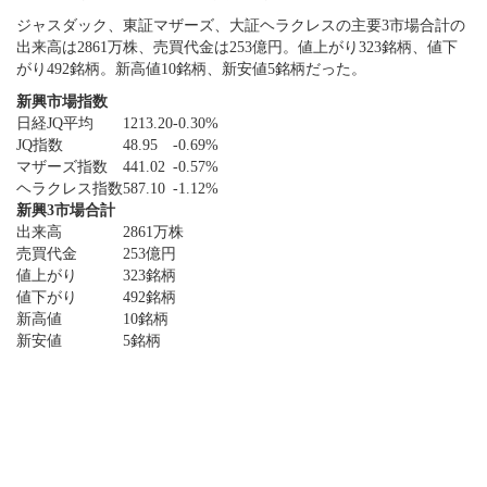
ジャスダック、東証マザーズ、大証ヘラクレスの主要3市場合計の
出来高は2861万株、売買代金は253億円。値上がり323銘柄、値下
がり492銘柄。新高値10銘柄、新安値5銘柄だった。
新興市場指数
日経JQ平均
1213.20
-0.30%
JQ指数
48.95
-0.69%
マザーズ指数
441.02
-0.57%
ヘラクレス指数
587.10
-1.12%
新興3市場合計
出来高
2861万株
売買代金
253億円
値上がり
323銘柄
値下がり
492銘柄
新高値
10銘柄
新安値
5銘柄