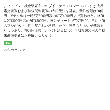
ディスプレー検査装置主力の
ブイ・テクノロジー
（7717）が液晶
露光装置および検査関連装置の大口受注を発表。受注総額は50億
円。Vテク株は一時5万3000円高の69万4000円まで買われた。終値
は2万3000円高の66万3000円。日足チャートで70万円どころに上値
のフシがあり、押し戻された格好。ただ、三角もちあいが煮詰ま
りつつあり、70万円上抜けから7月27日につけた72万3000円の年初
来高値更新は射程圏となりそう。
市況
スポンサーリンク