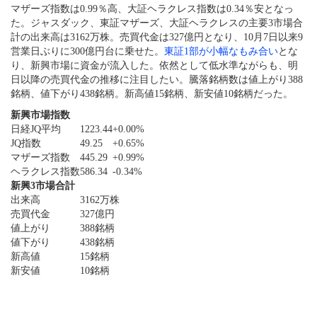
マザーズ指数は0.99％高、大証ヘラクレス指数は0.34％安となっ
た。ジャスダック、東証マザーズ、大証ヘラクレスの主要3市場合
計の出来高は3162万株。売買代金は327億円となり、10月7日以来9
営業日ぶりに300億円台に乗せた。
東証1部が小幅なもみ合い
とな
り、新興市場に資金が流入した。依然として低水準ながらも、明
日以降の売買代金の推移に注目したい。騰落銘柄数は値上がり388
銘柄、値下がり438銘柄。新高値15銘柄、新安値10銘柄だった。
新興市場指数
日経JQ平均
1223.44
+0.00%
JQ指数
49.25
+0.65%
マザーズ指数
445.29
+0.99%
ヘラクレス指数
586.34
-0.34%
新興3市場合計
出来高
3162万株
売買代金
327億円
値上がり
388銘柄
値下がり
438銘柄
新高値
15銘柄
新安値
10銘柄