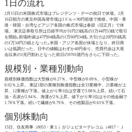
1日の流れ
2月15日の米国株式市場はプレジデンツ・デーの祝日で休場。2月
16日朝方の東京外国為替市場は1ドル＝90円前後で推移。中国・香
港・韓国・台湾などアジア各国の株式市場は春節（旧正月）で休
場。 東京証券取引所は日経平均が31円23銭高の1万44円53銭で取引
を開始｡前場終値は47円04銭高の1万60円34銭､大引けは20円95銭高
の1万34円25銭となった｡米国・アジア各国が休場となり、終日商
いは低調だった。日中の値幅はわずか40円余り、売買代金は大発
会以来の1兆円割れとなった前日の9701億円をさらに下回った。
規模別・業種別動向
規模別株価指数は大型株が0.27％、中型株が0.09％、小型株が
0.02％上昇。 東証1部の業種別株価指数は全33業種中、21業種が上
昇、12業種が下落。値上がり率1位は空運で3.08％上昇。続いて石
油・石炭が2.84％、海運が2％上昇。値下がり率1位はその他金融で
1.78％下落。続いて繊維が0.79％、その他製品が0.63％下落。
個別株動向
15日、
住友商事
（8053・東１）が
ジュピターテレコム
（4817・Ｊ