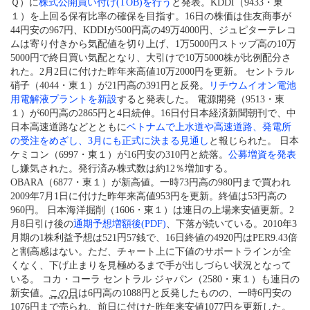
Ｑ）に
株式公開買い付け(TOB)を行う
と発表。
KDDI
（9433・東
１）を上回る保有比率の確保を目指す。16日の株価は住友商事が
44円安の967円、KDDIが500円高の49万4000円、ジュピターテレコ
ムは寄り付きから気配値を切り上げ、1万5000円ストップ高の10万
5000円で終日買い気配となり、大引けで10万5000株が比例配分さ
れた。2月2日に付けた昨年来高値10万2000円を更新。
セントラル
硝子
（4044・東１）が21円高の391円と反発。
リチウムイオン電池
用電解液プラントを新設
すると発表した。
電源開発
（9513・東
１）が60円高の2865円と4日続伸。16日付日本経済新聞朝刊で、
中
日本高速道路
などとともに
ベトナムで上水道や高速道路、発電所
の受注をめざし、3月にも正式に決まる見通し
と報じられた。
日本
ケミコン
（6997・東１）が16円安の310円と続落。
公募増資を発表
し嫌気された。発行済み株式数は約12％増加する。
OBARA
（6877・東１）が新高値。一時73円高の980円まで買われ
2009年7月1日に付けた昨年来高値953円を更新。終値は53円高の
960円。
日本海洋掘削
（1606・東１）は連日の上場来安値更新。2
月8日引け後の
通期予想増額後(PDF)
、下落が続いている。2010年3
月期の1株利益予想は521円57銭で、16日終値の4920円はPER9.43倍
と割高感はない。ただ、チャート上に下値のサポートラインが全
くなく、下げ止まりを見極めるまで手が出しづらい状況となって
いる。
コカ・コーラ セントラル ジャパン
（2580・東１）も連日の
新安値。
この日
は6円高の1088円と反発したものの、一時6円安の
1076円まで売られ、前日に付けた昨年来安値1077円を更新した。