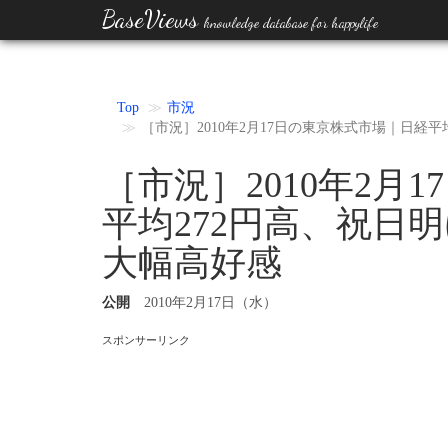
BaseViews
knowledge database for happylife
Top
市況
［市況］2010年2月17日の東京株式市場｜日経
［市況］2010年2月
平均272円高、祝日
大幅高好感
公開
2010年2月17日（水）
スポンサーリンク