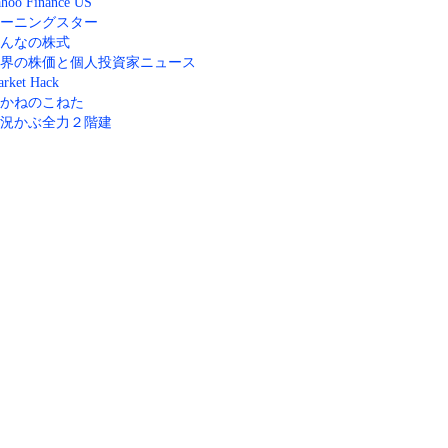
hoo Finance US
ーニングスター
んなの株式
界の株価と個人投資家ニュース
rket Hack
かねのこねた
況かぶ全力２階建