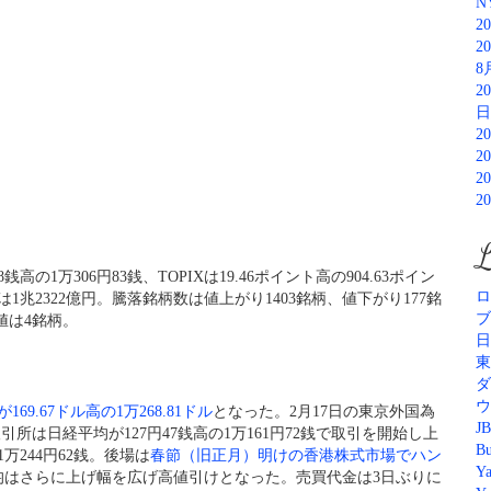
N
2
2
8
2
日
2
2
2
2
L
高の1万306円83銭、TOPIXは19.46ポイント高の904.63ポイン
ロ
1兆2322億円。騰落銘柄数は値上がり1403銘柄、値下がり177銘
ブ
値は4銘柄。
日
東
ダ
ウ
69.67ドル高の1万268.81ドル
となった。2月17日の東京外国為
JB
引所は日経平均が127円47銭高の1万161円72銭で取引を開始し上
Bu
万244円62銭。後場は
春節（旧正月）明けの香港株式市場でハン
Y
均はさらに上げ幅を広げ高値引けとなった。売買代金は3日ぶりに