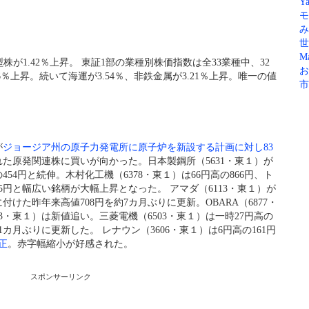
Ya
モ
み
世
Ma
株が1.42％上昇。 東証1部の業種別株価指数は全33業種中、32
お
％上昇。続いて海運が3.54％、非鉄金属が3.21％上昇。唯一の値
市
が
ジョージア州の原子力発電所に原子炉を新設する計画に対し83
れた原発関連株に買いが向かった。
日本製鋼所
（5631・東１）が
の454円と続伸。
木村化工機
（6378・東１）は66円高の866円、
ト
1915円と幅広い銘柄が大幅上昇となった。
アマダ
（6113・東１）が
日に付けた昨年来高値708円を約7カ月ぶりに更新。
OBARA
（6877・
53・東１）は新値追い。
三菱電機
（6503・東１）は一時27円高の
約1カ月ぶりに更新した。
レナウン
（3606・東１）は6円高の161円
正
。赤字幅縮小が好感された。
スポンサーリンク