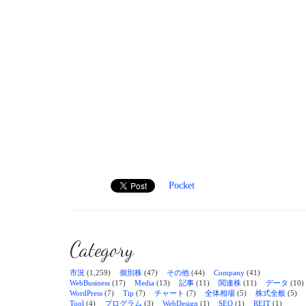
Pocket
Category
市況
(1,259)
個別株
(47)
その他
(44)
Company
(41)
WebBusiness
(17)
Media
(13)
記事
(11)
関連株
(11)
データ
(10)
WordPress
(7)
Tip
(7)
チャート
(7)
全体相場
(5)
株式全般
(5)
Tool
(4)
プログラム
(3)
WebDesign
(1)
SEO
(1)
REIT
(1)