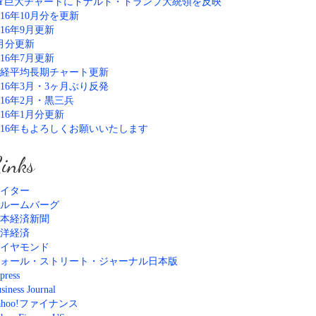
Y巨大チャートにドナルド・トランプ大統領を反映
016年10月分を更新
016年9月更新
月分更新
016年7月更新
経平均長期チャート更新
016年3月・3ヶ月ぶり反発
016年2月・黒三兵
016年1月分更新
016年もよろしくお願いいたします
inks
イター
ルームバーグ
本経済新聞
洋経済
イヤモンド
ォール・ストリート・ジャーナル日本版
press
siness Journal
ahoo!ファイナンス