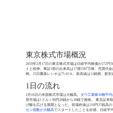
東京株式市場概況
2010年2月17日の東京株式市場は日経平均株価が272円58銭
トと続伸。東証1部の出来高は17億5587万株、売買代金は
柄。25日騰落レシオは75.65％。新高値は12銘柄、新安
1日の流れ
2月16日の米国株式市場は大幅高。
ダウ工業株30種平均が1
替市場は1ドル＝90円20銭から30銭で推移。 東京証券取
げ幅を広げる展開となった。前場終値は210円37銭高の1
セン指数が大幅高
でスタートしたことを好感、日経平