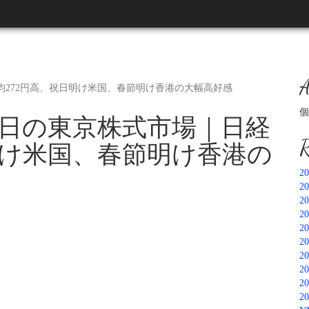
A
平均272円高、祝日明け米国、春節明け香港の大幅高好感
個
17日の東京株式市場｜日経
R
明け米国、春節明け香港の
2
2
2
2
2
2
2
2
2
2