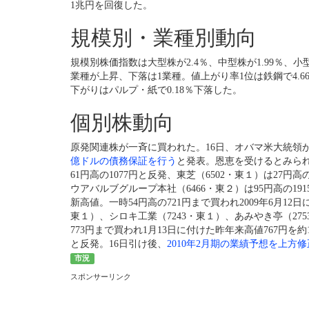
1兆円を回復した。
規模別・業種別動向
規模別株価指数は大型株が2.4％、中型株が1.99％、小型
業種が上昇、下落は1業種。値上がり率1位は鉄鋼で4.66
下がりはパルプ・紙で0.18％下落した。
個別株動向
原発関連株が一斉に買われた。16日、オバマ米大統領
億ドルの債務保証を行う
と発表。恩恵を受けるとみら
61円高の1077円と反発、
東芝
（6502・東１）は27円高
ウアバルブグループ本社
（6466・東２）は95円高の
新高値。一時54円高の721円まで買われ2009年6月12
東１）、
シロキ工業
（7243・東１）、
あみやき亭
（27
773円まで買われ1月13日に付けた昨年来高値767円を
と反発。16日引け後、
2010年2月期の業績予想を上方修
市況
スポンサーリンク