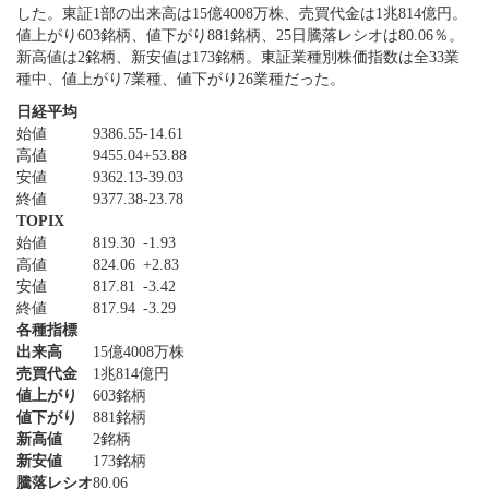
した。東証1部の出来高は15億4008万株、売買代金は1兆814億円。
値上がり603銘柄、値下がり881銘柄、25日騰落レシオは80.06％。
新高値は2銘柄、新安値は173銘柄。東証業種別株価指数は全33業
種中、値上がり7業種、値下がり26業種だった。
日経平均
始値
9386.55
-14.61
高値
9455.04
+53.88
安値
9362.13
-39.03
終値
9377.38
-23.78
TOPIX
始値
819.30
-1.93
高値
824.06
+2.83
安値
817.81
-3.42
終値
817.94
-3.29
各種指標
出来高
15億4008万株
売買代金
1兆814億円
値上がり
603銘柄
値下がり
881銘柄
新高値
2銘柄
新安値
173銘柄
騰落レシオ
80.06