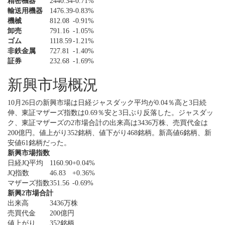
精密機器
2440.34
-0.71%
輸送用機器
1476.39
-0.83%
機械
812.08
-0.91%
卸売
791.16
-1.05%
ゴム
1118.59
-1.21%
非鉄金属
727.81
-1.40%
証券
232.68
-1.69%
新興市場概況
10月26日の新興市場は日経ジャスダック平均が0.04％高と3日続
伸、東証マザーズ指数は0.69％安と3日ぶり反落した。ジャスダッ
ク、東証マザーズの2市場合計の出来高は3436万株、売買代金は
200億円。値上がり352銘柄、値下がり468銘柄。新高値6銘柄、新
安値61銘柄だった。
新興市場指数
日経JQ平均
1160.90
+0.04%
JQ指数
46.83
+0.36%
マザーズ指数
351.56
-0.69%
新興2市場合計
出来高
3436万株
売買代金
200億円
値上がり
352銘柄