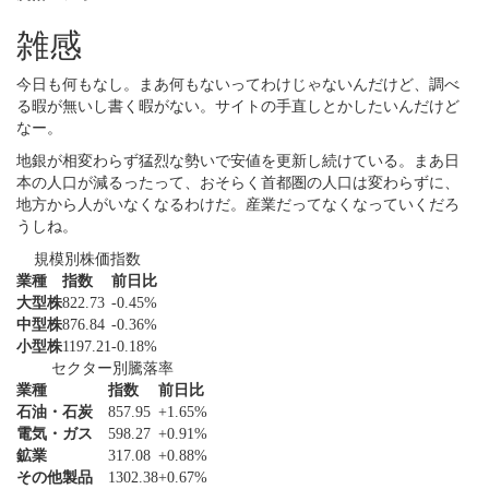
雑感
今日も何もなし。まあ何もないってわけじゃないんだけど、調べ
る暇が無いし書く暇がない。サイトの手直しとかしたいんだけど
なー。
地銀が相変わらず猛烈な勢いで安値を更新し続けている。まあ日
本の人口が減るったって、おそらく首都圏の人口は変わらずに、
地方から人がいなくなるわけだ。産業だってなくなっていくだろ
うしね。
規模別株価指数
業種
指数
前日比
大型株
822.73
-0.45%
中型株
876.84
-0.36%
小型株
1197.21
-0.18%
セクター別騰落率
業種
指数
前日比
石油・石炭
857.95
+1.65%
電気・ガス
598.27
+0.91%
鉱業
317.08
+0.88%
その他製品
1302.38
+0.67%