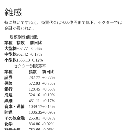
雑感
特に無いですねえ。売買代金は7000億円まで低下。セクターでは
金融が買われた。
規模別株価指数
業種
指数
前日比
大型株
907.77
-0.26%
中型株
962.42
-0.17%
小型株
1353.13
+0.12%
セクター別騰落率
業種
指数
前日比
証券
282.77
+0.77%
保険
572.93
+0.73%
銀行
128.45
+0.53%
海運
524.16
+0.19%
繊維
431.11
+0.17%
倉庫・運輸
1039.17
+0.14%
陸運
1006.35
+0.09%
その他金融
255.81
+0.07%
化学
834.86
-0.02%
非鉄金属
782.66
-0.06%