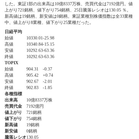
した。東証1部の出来高は10億8337万株、売買代金は7192億円。値
上がり721銘柄、値下がり754銘柄、25日騰落レシオは130.05 ％。
新高値は19銘柄、新安値は0銘柄。東証業種別株価指数は全33業種
中、値上がり8業種、値下がり25業種だった。
日経平均
始値
10330.01
-25.98
高値
10340.84
-15.15
安値
10292.63
-63.36
終値
10292.63
-63.36
TOPIX
始値
904.31
-0.37
高値
905.42
+0.74
安値
902.67
-2.01
終値
902.83
-1.85
各種指標
出来高
10億8337万株
売買代金
7192億円
値上がり
721銘柄
値下がり
754銘柄
新高値
19銘柄
新安値
0銘柄
騰落レシオ
130.05