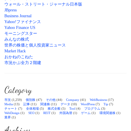
ウォール・ストリート・ジャーナル日本版
JBpress
Business Journal
Yahoo!ファイナンス
Yahoo Finance US
モーニングスター
みんなの株式
世界の株価と個人投資家ニュース
Market Hack
おかねのこねた
市況かぶ全力２階建
Category
市況
(1,259)
個別株
(47)
その他
(44)
Company
(41)
WebBusiness
(17)
Media
(13)
記事
(11)
関連株
(11)
データ
(10)
WordPress
(7)
Tip
(7)
チャート
(7)
全体相場
(5)
株式全般
(5)
Tool
(4)
プログラム
(3)
WebDesign
(1)
SEO
(1)
REIT
(1)
外国為替
(1)
ゲーム
(1)
環境関連株
(1)
業界
(1)
Archives