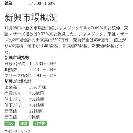
鉱業
345.38
-1.60%
新興市場概況
12月28日の新興市場は日経ジャスダック平均が0.09％高と続伸、東
証マザーズ指数は0.32％高と反発した。ジャスダック、東証マザー
ズの2市場合計の出来高は3597万株、売買代金は430億円。 値上が
り492銘柄、値下がり401銘柄。新高値22銘柄、新安値6銘柄だっ
た。
新興市場指数
日経JQ平均
1246.33
+0.09%
JQ指数
52.13
+0.08%
マザーズ指数
434.93
+0.32%
新興2市場合計
出来高
3597万株
売買代金
430億円
値上がり
492銘柄
値下がり
401銘柄
新高値
22銘柄
新安値
6銘柄
市況
市況
日本株
スポンサーリンク