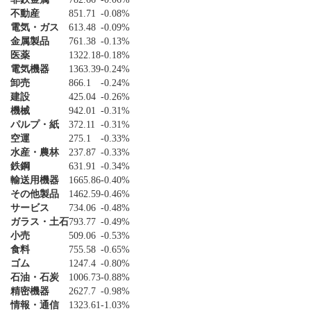
不動産
851.71
-0.08%
電気・ガス
613.48
-0.09%
金属製品
761.38
-0.13%
医薬
1322.18
-0.18%
電気機器
1363.39
-0.24%
卸売
866.1
-0.24%
建設
425.04
-0.26%
機械
942.01
-0.31%
パルプ・紙
372.11
-0.31%
空運
275.1
-0.33%
水産・農林
237.87
-0.33%
鉄鋼
631.91
-0.34%
輸送用機器
1665.86
-0.40%
その他製品
1462.59
-0.46%
サービス
734.06
-0.48%
ガラス・土石
793.77
-0.49%
小売
509.06
-0.53%
食料
755.58
-0.65%
ゴム
1247.4
-0.80%
石油・石炭
1006.73
-0.88%
精密機器
2627.7
-0.98%
情報・通信
1323.61
-1.03%