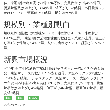
伸。東証1部の出来高は21億5094万株、売買代金は1兆4889億円。
騰落銘柄数は値上がり1414銘柄、値下がり178銘柄。25日騰落レシ
オは131.93％。新高値は96銘柄、新安値は2銘柄。
規模別・業種別動向
規模別株価指数は大型株が1.56％、中型株が1.51％、小型株が
1.42％上昇。 東証1部の業種別株価指数は全33業種が上昇。値上が
り率1位は保険で2.4％上昇。続いて食料が2.38％、証券が2.32％上
昇。
新興市場概況
2010年3月26日の新興市場は日経ジャスダック平均が0.33％高と反
発、東証マザーズ指数が1.21％安と続落、大証ヘラクレス指数が
0.94％安と続落。 ジャスダック、東証マザーズ、大証ヘラクレス
の主要3市場合計の出来高は3891万株、売買代金は567億円。騰落
銘柄数は値上がり487銘柄、値下がり466銘柄。新高値39銘柄、新
安値3銘柄。
市況
市況
日本株
スポンサーリンク