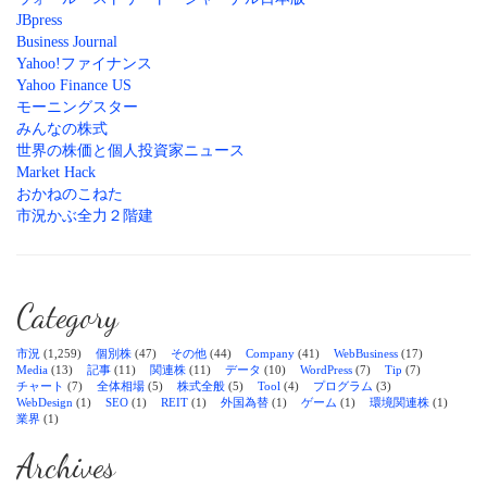
JBpress
Business Journal
Yahoo!ファイナンス
Yahoo Finance US
モーニングスター
みんなの株式
世界の株価と個人投資家ニュース
Market Hack
おかねのこねた
市況かぶ全力２階建
Category
市況
(1,259)
個別株
(47)
その他
(44)
Company
(41)
WebBusiness
(17)
Media
(13)
記事
(11)
関連株
(11)
データ
(10)
WordPress
(7)
Tip
(7)
チャート
(7)
全体相場
(5)
株式全般
(5)
Tool
(4)
プログラム
(3)
WebDesign
(1)
SEO
(1)
REIT
(1)
外国為替
(1)
ゲーム
(1)
環境関連株
(1)
業界
(1)
Archives