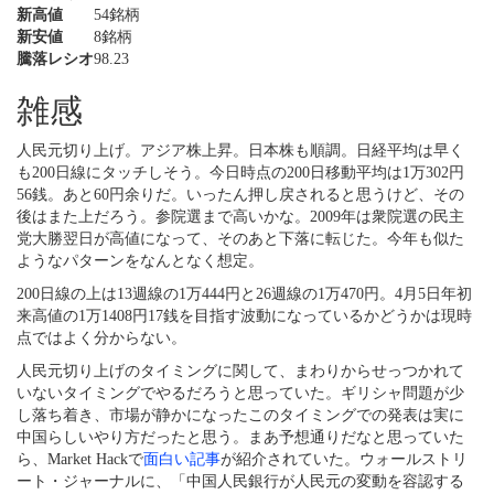
新高値
54銘柄
新安値
8銘柄
騰落レシオ
98.23
雑感
人民元切り上げ。アジア株上昇。日本株も順調。日経平均は早く
も200日線にタッチしそう。今日時点の200日移動平均は1万302円
56銭。あと60円余りだ。いったん押し戻されると思うけど、その
後はまた上だろう。参院選まで高いかな。2009年は衆院選の民主
党大勝翌日が高値になって、そのあと下落に転じた。今年も似た
ようなパターンをなんとなく想定。
200日線の上は13週線の1万444円と26週線の1万470円。4月5日年初
来高値の1万1408円17銭を目指す波動になっているかどうかは現時
点ではよく分からない。
人民元切り上げのタイミングに関して、まわりからせっつかれて
いないタイミングでやるだろうと思っていた。ギリシャ問題が少
し落ち着き、市場が静かになったこのタイミングでの発表は実に
中国らしいやり方だったと思う。まあ予想通りだなと思っていた
ら、Market Hackで
面白い記事
が紹介されていた。ウォールストリ
ート・ジャーナルに、
中国人民銀行が人民元の変動を容認する