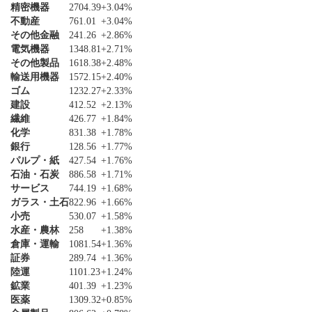
精密機器
2704.39
+3.04%
不動産
761.01
+3.04%
その他金融
241.26
+2.86%
電気機器
1348.81
+2.71%
その他製品
1618.38
+2.48%
輸送用機器
1572.15
+2.40%
ゴム
1232.27
+2.33%
建設
412.52
+2.13%
繊維
426.77
+1.84%
化学
831.38
+1.78%
銀行
128.56
+1.77%
パルプ・紙
427.54
+1.76%
石油・石炭
886.58
+1.71%
サービス
744.19
+1.68%
ガラス・土石
822.96
+1.66%
小売
530.07
+1.58%
水産・農林
258
+1.38%
倉庫・運輸
1081.54
+1.36%
証券
289.74
+1.36%
陸運
1101.23
+1.24%
鉱業
401.39
+1.23%
医薬
1309.32
+0.85%