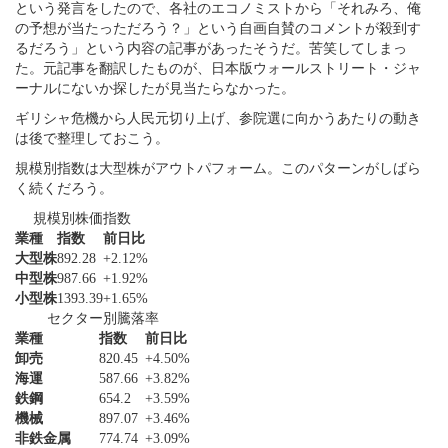
という発言をしたので、各社のエコノミストから「それみろ、俺
の予想が当たっただろう？」という自画自賛のコメントが殺到す
るだろう
という内容の記事があったそうだ。苦笑してしまっ
た。元記事を翻訳したものが、日本版ウォールストリート・ジャ
ーナルにないか探したが見当たらなかった。
ギリシャ危機から人民元切り上げ、参院選に向かうあたりの動き
は後で整理しておこう。
規模別指数は大型株がアウトパフォーム。このパターンがしばら
く続くだろう。
規模別株価指数
業種
指数
前日比
大型株
892.28
+2.12%
中型株
987.66
+1.92%
小型株
1393.39
+1.65%
セクター別騰落率
業種
指数
前日比
卸売
820.45
+4.50%
海運
587.66
+3.82%
鉄鋼
654.2
+3.59%
機械
897.07
+3.46%
非鉄金属
774.74
+3.09%