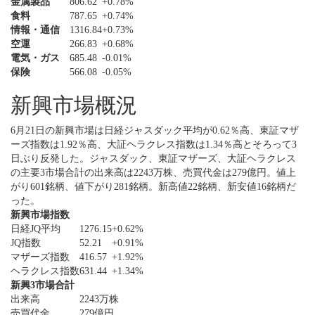
金属製品
806.62
+0.78%
食料
787.65
+0.74%
情報・通信
1316.84
+0.73%
空運
266.83
+0.68%
電気・ガス
685.48
-0.01%
保険
566.08
-0.05%
新興市場概況
6月21日の新興市場は日経ジャスダック平均が0.62％高、東証マザ
ーズ指数は1.92％高、大証ヘラクレス指数は1.34％高とそろって3
日ぶり反発した。ジャスダック、東証マザーズ、大証ヘラクレス
の主要3市場合計の出来高は2243万株、売買代金は279億円。値上
がり601銘柄、値下がり281銘柄。新高値22銘柄、新安値16銘柄だ
った。
新興市場指数
日経JQ平均
1276.15
+0.62%
JQ指数
52.21
+0.91%
マザーズ指数
416.57
+1.92%
ヘラクレス指数
631.44
+1.34%
新興3市場合計
出来高
2243万株
売買代金
279億円