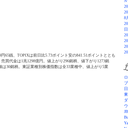
N
2
2
8
2
日
2
2
2
2
9円65銭、TOPIXは前日比5.73ポイント安の841.51ポイントととも
売買代金は1兆1298億円。値上がり296銘柄、値下がり1273銘
L
安値は30銘柄。東証業種別株価指数は全33業種中、値上がり5業
ロ
ブ
日
東
ダ
ウ
JB
Bu
Y