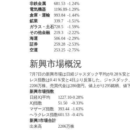
非鉄金属
681.53
-1.24%
電気機器
1196.89
-1.29%
倉庫・運輸
993.84
-1.44%
鉱業
339.7
-1.51%
ガラス・土石
728.5
-1.59%
その他金融
219.3
-2.22%
海運
506.04
-2.29%
証券
259.28
-2.53%
空運
253.25
-2.75%
新興市場概況
7月7日の新興市場は日経ジャスダック平均が0.28％安
レス指数は0.41％安と4日ぶり反落した。ジャスダッ
2206万株、売買代金は286億円。値上がり295銘柄、値
新興市場指数
日経JQ平均
1227.10
-0.28%
JQ指数
51.50
-0.33%
マザーズ指数
393.44
-1.63%
ヘラクレス指数
601.53
-0.41%
新興3市場合計
出来高
2206万株