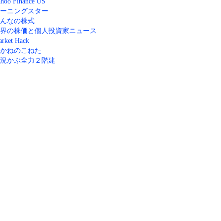
hoo Finance US
ーニングスター
んなの株式
界の株価と個人投資家ニュース
rket Hack
かねのこねた
況かぶ全力２階建