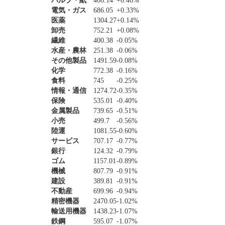
パルプ・紙
406.14
+0.46%
電気・ガス
686.05
+0.33%
医薬
1304.27
+0.14%
卸売
752.21
+0.08%
繊維
400.38
-0.05%
水産・農林
251.38
-0.06%
その他製品
1491.59
-0.08%
化学
772.38
-0.16%
食料
745
-0.25%
情報・通信
1274.72
-0.35%
保険
535.01
-0.40%
金属製品
739.65
-0.51%
小売
499.7
-0.56%
陸運
1081.55
-0.60%
サービス
707.17
-0.77%
銀行
124.32
-0.79%
ゴム
1157.01
-0.89%
機械
807.79
-0.91%
建設
389.81
-0.91%
不動産
699.96
-0.94%
精密機器
2470.05
-1.02%
輸送用機器
1438.23
-1.07%
鉄鋼
595.07
-1.07%