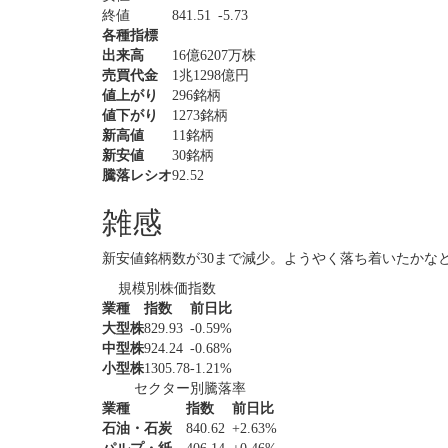
終値
841.51
-5.73
各種指標
出来高
16億6207万株
売買代金
1兆1298億円
値上がり
296銘柄
値下がり
1273銘柄
新高値
11銘柄
新安値
30銘柄
騰落レシオ
92.52
雑感
新安値銘柄数が30まで減少。ようやく落ち着いたかな
規模別株価指数
業種
指数
前日比
大型株
829.93
-0.59%
中型株
924.24
-0.68%
小型株
1305.78
-1.21%
セクター別騰落率
業種
指数
前日比
石油・石炭
840.62
+2.63%