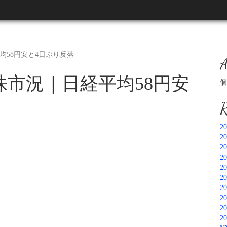
平均58円安と4日ぶり反落
A
本株市況｜日経平均58円安
個
R
2
2
2
2
2
2
2
2
2
2