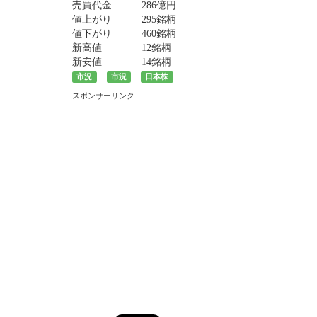
売買代金
286億円
値上がり
295銘柄
値下がり
460銘柄
新高値
12銘柄
新安値
14銘柄
市況
市況
日本株
スポンサーリンク