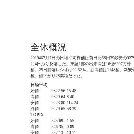
全体概況
2010年7月7日の日経平均株価は前日比58円39銭安の927
に4日ぶり反落した。東証1部の出来高は16億6207万株、
柄、25日騰落レシオは92.52％。新高値は11銘柄、新
種、値下がり28業種だった。
日経平均
始値
9322.56
-15.48
高値
9329.64
-8.40
安値
9223.80
-114.24
終値
9279.65
-58.39
TOPIX
始値
845.69
-1.55
高値
846.35
-0.89
安値
837.13
-10.11