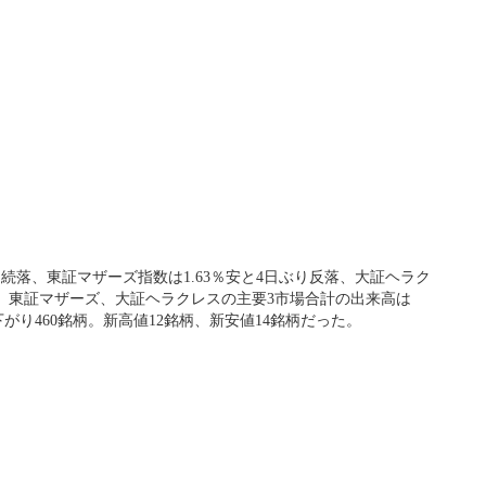
と続落、東証マザーズ指数は1.63％安と4日ぶり反落、大証ヘラク
ク、東証マザーズ、大証ヘラクレスの主要3市場合計の出来高は
下がり460銘柄。新高値12銘柄、新安値14銘柄だった。