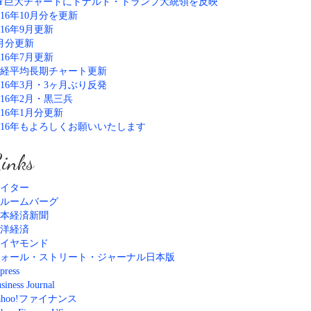
Y巨大チャートにドナルド・トランプ大統領を反映
016年10月分を更新
016年9月更新
月分更新
016年7月更新
経平均長期チャート更新
016年3月・3ヶ月ぶり反発
016年2月・黒三兵
016年1月分更新
016年もよろしくお願いいたします
inks
イター
ルームバーグ
本経済新聞
洋経済
イヤモンド
ォール・ストリート・ジャーナル日本版
press
siness Journal
ahoo!ファイナンス