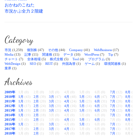
おかねのこねた
市況かぶ全力２階建
Category
市況
(1,259)
個別株
(47)
その他
(44)
Company
(41)
WebBusiness
(17)
Media
(13)
記事
(11)
関連株
(11)
データ
(10)
WordPress
(7)
Tip
(7)
チャート
(7)
全体相場
(5)
株式全般
(5)
Tool
(4)
プログラム
(3)
WebDesign
(1)
SEO
(1)
REIT
(1)
外国為替
(1)
ゲーム
(1)
環境関連株
(1)
業界
(1)
Archives
2009年
1月 (0)
2月 (0)
3月 (0)
4月 (0)
5月 (0)
6月 (0)
7月
(12)
8月
(38
2010年
1月
(43)
2月
(39)
3月
(47)
4月
(48)
5月
(28)
6月
(47)
7月
(27)
8月
(28
2011年
1月
(19)
2月
(20)
3月
(21)
4月
(24)
5月
(23)
6月
(31)
7月
(28)
8月
(33
2012年
1月
(17)
2月
(24)
3月
(20)
4月
(16)
5月
(14)
6月
(23)
7月
(21)
8月
(22
2013年
1月
(19)
2月
(18)
3月
(21)
4月
(21)
5月
(19)
6月
(20)
7月
(22)
8月
(22
2014年
1月
(19)
2月
(18)
3月 (0)
4月 (0)
5月 (0)
6月 (0)
7月
(2)
8月
(2)
2015年
1月 (0)
2月
(1)
3月 (0)
4月
(1)
5月
(1)
6月
(1)
7月 (0)
8月
(1)
2016年
1月
(2)
2月 (0)
3月
(2)
4月 (0)
5月
(1)
6月 (0)
7月
(1)
8月 (0)
2017年
1月 (0)
2月
(1)
3月
(1)
4月
(1)
5月 (0)
6月 (0)
7月
(1)
8月 (0)
2018年
1月 (0)
2月
(1)
3月 (0)
4月 (0)
5月 (0)
6月 (0)
7月
(1)
8月 (0)