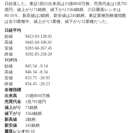
日続落した。東証1部の出来高は15億8050万株、売買代金は1兆791
億円。値上がり71銘柄、値下がり1564銘柄、25日騰落レシオは
80.10％。新高値は2銘柄、新安値は245銘柄。東証業種別株価指数
は全33業種中、値上がり1業種、値下がり32業種だった。
日経平均
始値
9423.03
-128.02
高値
9445.04
-106.01
安値
9283.60
-267.45
終値
9292.85
-258.20
TOPIX
始値
845.54
-9.14
高値
846.34
-8.34
安値
833.75
-20.93
終値
834.45
-20.23
各種指標
出来高
15億8050万株
売買代金
1兆791億円
値上がり
71銘柄
値下がり
1564銘柄
新高値
2銘柄
新安値
245銘柄
騰落レシオ
80.10