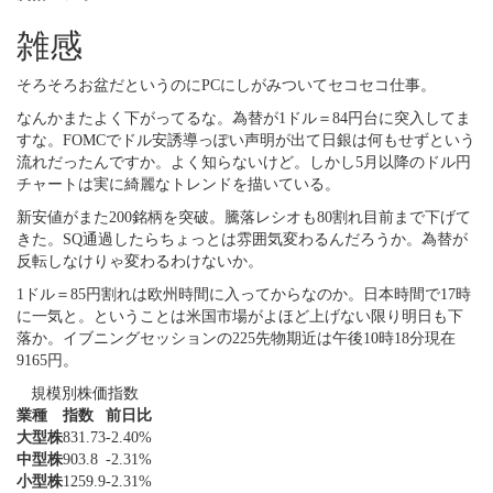
雑感
そろそろお盆だというのにPCにしがみついてセコセコ仕事。
なんかまたよく下がってるな。為替が1ドル＝84円台に突入してま
すな。FOMCでドル安誘導っぽい声明が出て日銀は何もせずという
流れだったんですか。よく知らないけど。しかし5月以降のドル円
チャートは実に綺麗なトレンドを描いている。
新安値がまた200銘柄を突破。騰落レシオも80割れ目前まで下げて
きた。SQ通過したらちょっとは雰囲気変わるんだろうか。為替が
反転しなけりゃ変わるわけないか。
1ドル＝85円割れは欧州時間に入ってからなのか。日本時間で17時
に一気と。ということは米国市場がよほど上げない限り明日も下
落か。イブニングセッションの225先物期近は午後10時18分現在
9165円。
規模別株価指数
業種
指数
前日比
大型株
831.73
-2.40%
中型株
903.8
-2.31%
小型株
1259.9
-2.31%