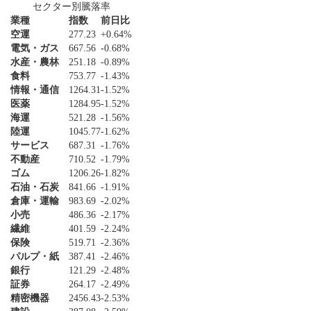
セクター別騰落率
業種
指数
前日比
空運
277.23
+0.64%
電気・ガス
667.56
-0.68%
水産・農林
251.18
-0.89%
食料
753.77
-1.43%
情報・通信
1264.31
-1.52%
医薬
1284.95
-1.52%
海運
521.28
-1.56%
陸運
1045.77
-1.62%
サービス
687.31
-1.76%
不動産
710.52
-1.79%
ゴム
1206.26
-1.82%
石油・石炭
841.66
-1.91%
倉庫・運輸
983.69
-2.02%
小売
486.36
-2.17%
繊維
401.59
-2.24%
保険
519.71
-2.36%
パルプ・紙
387.41
-2.46%
銀行
121.29
-2.48%
証券
264.17
-2.49%
精密機器
2456.43
-2.53%