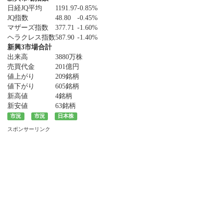
日経JQ平均
1191.97
-0.85%
JQ指数
48.80
-0.45%
マザーズ指数
377.71
-1.60%
ヘラクレス指数
587.90
-1.40%
新興3市場合計
出来高
3880万株
売買代金
201億円
値上がり
209銘柄
値下がり
605銘柄
新高値
4銘柄
新安値
63銘柄
市況
市況
日本株
スポンサーリンク