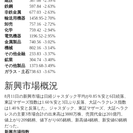
建設
387.08
-2.59%
鉄鋼
597.84
-2.63%
非鉄金属
677.03
-2.63%
輸送用機器
1458.95
-2.70%
卸売
757.16
-2.72%
化学
759.42
-2.94%
電気機器
1196.52
-2.95%
金属製品
740.56
-3.02%
機械
802.16
-3.14%
その他金融
233.83
-3.37%
鉱業
304.74
-3.40%
その他製品
1373.68
-3.49%
ガラス・土石
738.63
-3.67%
新興市場概況
8月11日の新興市場は日経ジャスダック平均が0.85％安と6日続落、
東証マザーズ指数は1.60％安と3日ぶり反落、大証ヘラクレス指数
は1.40％安と反落した。ジャスダック、東証マザーズ、大証ヘラク
レスの主要3市場合計の出来高は3880万株、売買代金は201億円。
値上がり209銘柄、値下がり605銘柄。新高値4銘柄、新安値63銘柄
だった。
新興市場指数