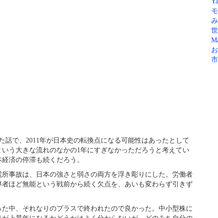
Ya
モ
み
世
Ma
お
市
た話で、2011年が日本史の転換点になる可能性はあったとして
興という大きな流れのなかの1年にすぎなかっただろうと考えてい
本経済の停滞も続くだろう。
電所事故は、日本の強さと弱さの両方を浮き彫りにした。労働者
導者ほど無能という戦前から続く欠点を、あいも変わらず引きず
なった中、それなりのプラスで終われたので良かった。中小型株に