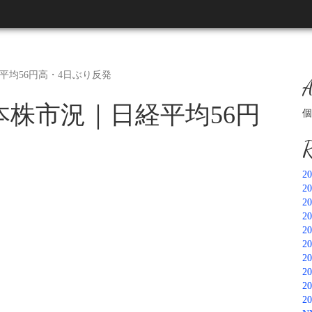
経平均56円高・4日ぶり反発
A
日本株市況｜日経平均56円
個
R
2
2
2
2
2
2
2
2
2
2