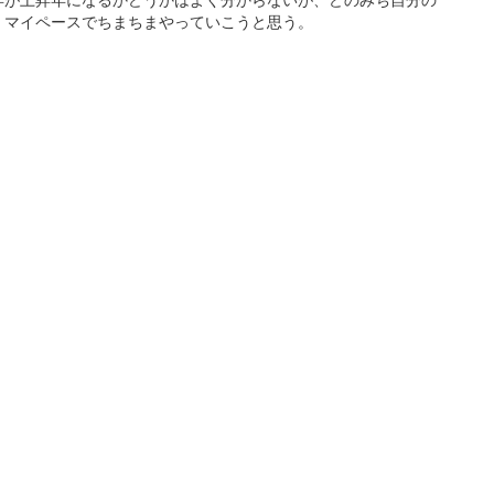
来年が上昇年になるかどうかはよく分からないが、どのみち自分の
、マイペースでちまちまやっていこうと思う。