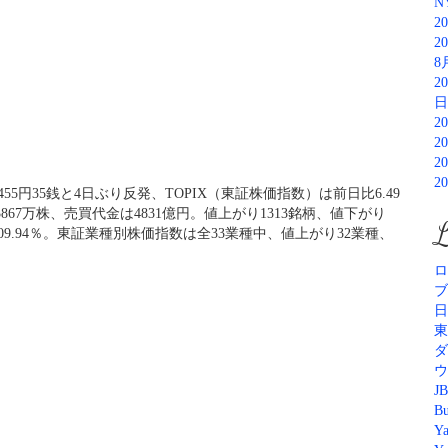
N
2
2
8
2
日
2
2
2
2
455円35銭と4日ぶり反発、TOPIX（東証株価指数）は前日比6.49
867万株、売買代金は4831億円。値上がり1313銘柄、値下がり
L
09.94％。東証業種別株価指数は全33業種中、値上がり32業種、
ロ
ブ
日
東
ダ
ウ
JB
Bu
Y