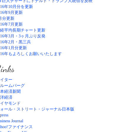
Y巨大チャートにドナルド・トランプ大統領を反映
016年10月分を更新
016年9月更新
月分更新
016年7月更新
経平均長期チャート更新
016年3月・3ヶ月ぶり反発
016年2月・黒三兵
016年1月分更新
016年もよろしくお願いいたします
inks
イター
ルームバーグ
本経済新聞
洋経済
イヤモンド
ォール・ストリート・ジャーナル日本版
press
siness Journal
ahoo!ファイナンス