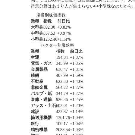
関しては2003年に匹敵する安値圏にあったと思う。
得意分野はあまり人が集まらない中小型株なのだから
規模別株価指数
業種
指数
前日比
大型株
692.30
+0.83%
中型株
837.53
+0.97%
小型株
1252.46
+1.14%
セクター別騰落率
業種
指数
前日比
空運
194.84
+1.87%
電気・ガス
345.99
+1.85%
金属製品
636.47
+1.81%
鉄鋼
407.99
+1.59%
不動産
622.30
+1.40%
非鉄金属
564.72
+1.27%
パルプ・紙
344.79
+1.27%
倉庫・運輸
926.36
+1.25%
ガラス・土石
602.01
+1.20%
建設
422.87
+1.19%
輸送用機器
1301.76
+1.09%
銀行
100.17
+1.04%
精密機器
2088.54
+1.03%