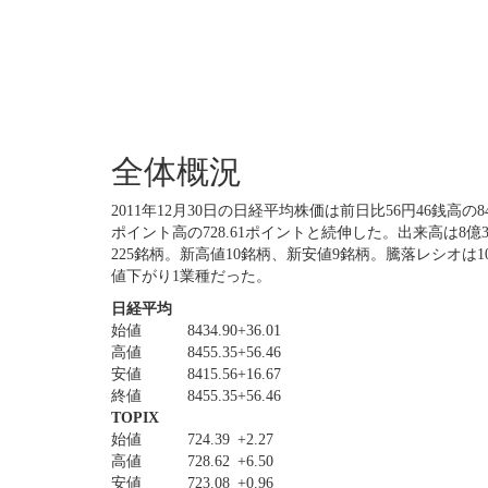
全体概況
2011年12月30日の日経平均株価は前日比56円46銭高の8
ポイント高の728.61ポイントと続伸した。出来高は8億3
225銘柄。新高値10銘柄、新安値9銘柄。騰落レシオは1
値下がり1業種だった。
日経平均
始値
8434.90
+36.01
高値
8455.35
+56.46
安値
8415.56
+16.67
終値
8455.35
+56.46
TOPIX
始値
724.39
+2.27
高値
728.62
+6.50
安値
723.08
+0.96