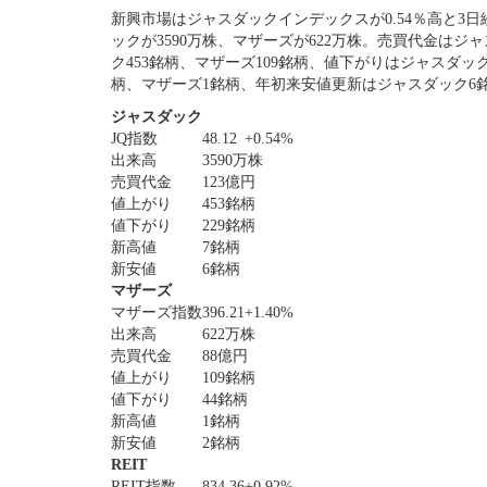
新興市場はジャスダックインデックスが0.54％高と3日
ックが3590万株、マザーズが622万株。売買代金はジ
ク453銘柄、マザーズ109銘柄、値下がりはジャスダッ
柄、マザーズ1銘柄、年初来安値更新はジャスダック6
ジャスダック
JQ指数
48.12
+0.54%
出来高
3590万株
売買代金
123億円
値上がり
453銘柄
値下がり
229銘柄
新高値
7銘柄
新安値
6銘柄
マザーズ
マザーズ指数
396.21
+1.40%
出来高
622万株
売買代金
88億円
値上がり
109銘柄
値下がり
44銘柄
新高値
1銘柄
新安値
2銘柄
REIT
REIT指数
834.36
+0.92%