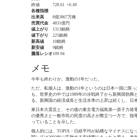
終値
728.61
+6.49
各種指標
出来高
8億3867万株
売買代金
4831億円
値上がり
1313銘柄
値下がり
225銘柄
新高値
10銘柄
新安値
9銘柄
騰落レシオ
109.94
メモ
今年も終わりか。激動の1年だった。
ただ、私個人は、激動の1年というのは日本一国に限っ
も、世界史の中では1989年の冷戦終了から新興国勃
る。新興国の経済成長と生活水準の上昇は続くし、日
東日本大震災と、その後の東京電力福島第一原子力発
の優秀さと一般市民の民度の高さが際立つ一方で、指
っていることを示した。
個人的には、TOPIX・日経平均が結構なマイナスに