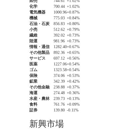
卸売
744.61
+1.02%
化学
700.44
+1.02%
電気機器
1000.96
+0.87%
機械
775.03
+0.84%
石油・石炭
856.83
+0.80%
小売
512.62
+0.79%
繊維
392.02
+0.73%
陸運
981.96
+0.73%
情報・通信
1282.40
+0.67%
その他製品
892.36
+0.65%
サービス
697.12
+0.56%
医薬
1227.06
+0.54%
ゴム
1323.58
+0.54%
保険
374.06
+0.53%
鉱業
342.39
+0.42%
その他金融
238.88
+0.37%
海運
274.48
+0.36%
水産・農林
239.73
+0.13%
食料
761.76
+0.09%
証券
139.80
-0.11%
新興市場