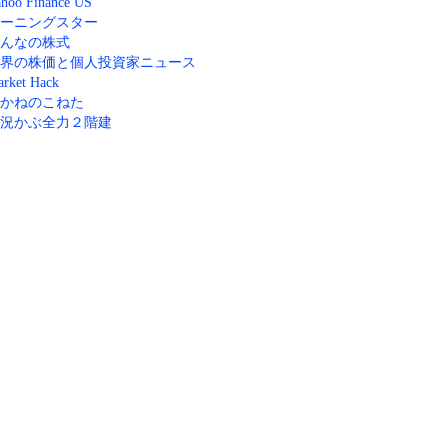
hoo Finance US
ーニングスター
んなの株式
界の株価と個人投資家ニュース
rket Hack
かねのこねた
況かぶ全力２階建