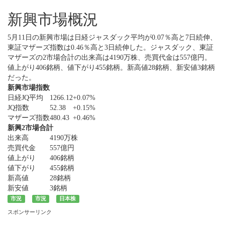
新興市場概況
5月11日の新興市場は日経ジャスダック平均が0.07％高と7日続伸、
東証マザーズ指数は0.46％高と3日続伸した。ジャスダック、東証
マザーズの2市場合計の出来高は4190万株、売買代金は557億円。
値上がり406銘柄、値下がり455銘柄。新高値28銘柄、新安値3銘柄
だった。
新興市場指数
日経JQ平均
1266.12
+0.07%
JQ指数
52.38
+0.15%
マザーズ指数
480.43
+0.46%
新興2市場合計
出来高
4190万株
売買代金
557億円
値上がり
406銘柄
値下がり
455銘柄
新高値
28銘柄
新安値
3銘柄
市況
市況
日本株
スポンサーリンク