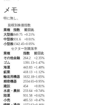
メモ
特に無し。
規模別株価指数
業種
指数
前日比
大型株
849.75
+0.21%
中型株
931.6
+0.01%
小型株
1342.45
+0.05%
セクター別騰落率
業種
指数
前日比
その他金融
264.2
+2.35%
ゴム
1391.13
+1.47%
海運
443.83
+1.40%
鉱業
418.13
+1.12%
輸送用機器
1632.18
+1.05%
精密機器
2554.65
+0.95%
建設
454
+0.81%
水産・農林
233.64
+0.74%
陸運
931.58
+0.62%
小売
485.53
+0.47%
情報・通信
1372.62
+0.46%