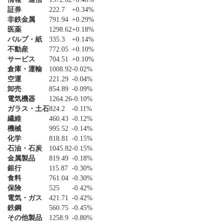
証券
222.7
+0.34%
非鉄金属
791.94
+0.29%
医薬
1298.62
+0.18%
パルプ・紙
335.3
+0.14%
不動産
772.05
+0.10%
サービス
704.51
+0.10%
倉庫・運輸
1008.92
-0.02%
空運
221.29
-0.04%
卸売
854.89
-0.09%
電気機器
1264.26
-0.10%
ガラス・土石
824.2
-0.11%
繊維
460.43
-0.12%
機械
995.52
-0.14%
化学
818.81
-0.15%
石油・石炭
1045.82
-0.15%
金属製品
819.49
-0.18%
銀行
115.87
-0.30%
食料
761.04
-0.30%
保険
525
-0.42%
電気・ガス
421.71
-0.42%
鉄鋼
560.75
-0.45%
その他製品
1258.9
-0.80%