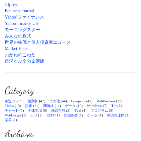
JBpress
Business Journal
Yahoo!ファイナンス
Yahoo Finance US
モーニングスター
みんなの株式
世界の株価と個人投資家ニュース
Market Hack
おかねのこねた
市況かぶ全力２階建
Category
市況
(1,259)
個別株
(47)
その他
(44)
Company
(41)
WebBusiness
(17)
Media
(13)
記事
(11)
関連株
(11)
データ
(10)
WordPress
(7)
Tip
(7)
チャート
(7)
全体相場
(5)
株式全般
(5)
Tool
(4)
プログラム
(3)
WebDesign
(1)
SEO
(1)
REIT
(1)
外国為替
(1)
ゲーム
(1)
環境関連株
(1)
業界
(1)
Archives