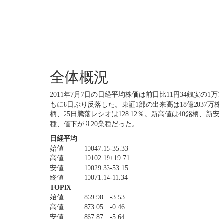
全体概況
2011年7月7日の日経平均株価は前日比11円34銭安の1万7
もに8日ぶり反落した。東証1部の出来高は18億2037万株
柄、25日騰落レシオは128.12％。新高値は40銘柄、
種、値下がり20業種だった。
日経平均
始値
10047.15
-35.33
高値
10102.19
+19.71
安値
10029.33
-53.15
終値
10071.14
-11.34
TOPIX
始値
869.98
-3.53
高値
873.05
-0.46
安値
867.87
-5.64