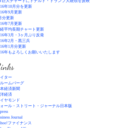
Y巨大チャートにドナルド・トランプ大統領を反映
016年10月分を更新
016年9月更新
月分更新
016年7月更新
経平均長期チャート更新
016年3月・3ヶ月ぶり反発
016年2月・黒三兵
016年1月分更新
016年もよろしくお願いいたします
inks
イター
ルームバーグ
本経済新聞
洋経済
イヤモンド
ォール・ストリート・ジャーナル日本版
press
siness Journal
ahoo!ファイナンス