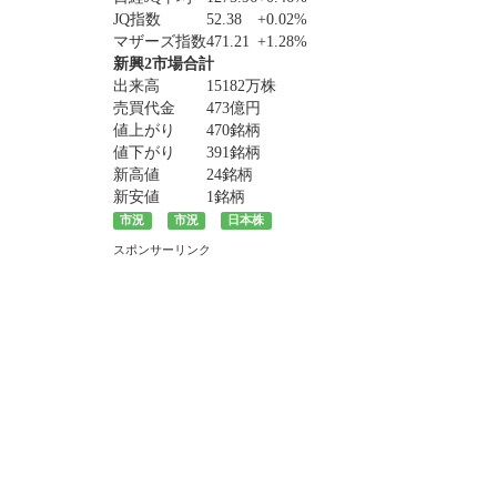
JQ指数
52.38
+0.02%
マザーズ指数
471.21
+1.28%
新興2市場合計
出来高
15182万株
売買代金
473億円
値上がり
470銘柄
値下がり
391銘柄
新高値
24銘柄
新安値
1銘柄
市況
市況
日本株
スポンサーリンク