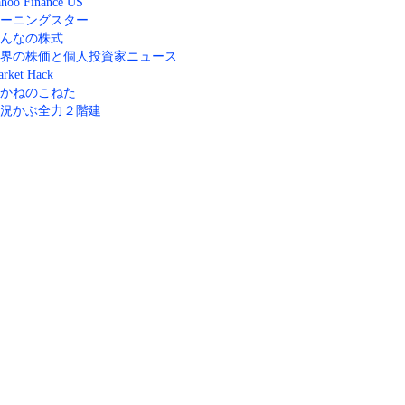
hoo Finance US
ーニングスター
んなの株式
界の株価と個人投資家ニュース
rket Hack
かねのこねた
況かぶ全力２階建