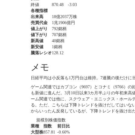
終値
870.48
-3.03
各種指標
出来高
18億2037万株
売買代金
1兆1906億円
値上がり
792銘柄
値下がり
707銘柄
新高値
40銘柄
新安値
1銘柄
騰落レシオ
128.12
メモ
日経平均は小反落も1万円台は維持。7連騰の後だけに
ゲーム関連ではカプコン（9697）とコナミ（9766）
も新値に進んだ。3月10日以来3カ月半ぶりの年初来高値
ーム関連では他に、スクウェア・エニックス・ホールデ
る。ただ、こちらは下降トレンドを抜けだしてはいない
からいったん反発しているが、下降トレンドを抜け出
規模別株価指数
業種
指数
前日比
大型株
857.81
-0.60%