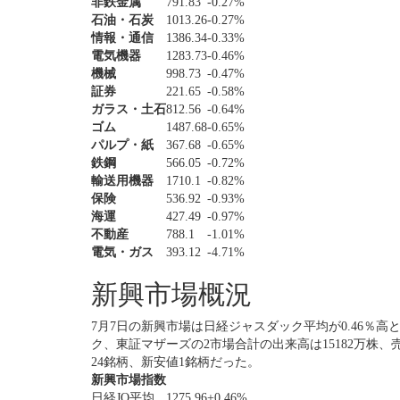
非鉄金属
791.83
-0.27%
石油・石炭
1013.26
-0.27%
情報・通信
1386.34
-0.33%
電気機器
1283.73
-0.46%
機械
998.73
-0.47%
証券
221.65
-0.58%
ガラス・土石
812.56
-0.64%
ゴム
1487.68
-0.65%
パルプ・紙
367.68
-0.65%
鉄鋼
566.05
-0.72%
輸送用機器
1710.1
-0.82%
保険
536.92
-0.93%
海運
427.49
-0.97%
不動産
788.1
-1.01%
電気・ガス
393.12
-4.71%
新興市場概況
7月7日の新興市場は日経ジャスダック平均が0.46％高
ク、東証マザーズの2市場合計の出来高は15182万株、売
24銘柄、新安値1銘柄だった。
新興市場指数
日経JQ平均
1275.96
+0.46%