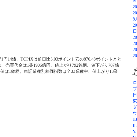
N
2
2
8
2
日
2
2
2
2
1円14銭、TOPIXは前日比3.03ポイント安の870.48ポイントとと
、売買代金は1兆1906億円。値上がり792銘柄、値下がり707銘
L
新安値は1銘柄。東証業種別株価指数は全33業種中、値上がり13業
ロ
ブ
日
東
ダ
ウ
JB
Bu
Y