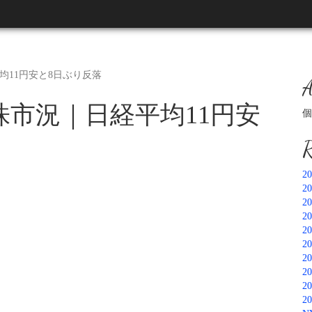
平均11円安と8日ぶり反落
A
本株市況｜日経平均11円安
個
R
2
2
2
2
2
2
2
2
2
2