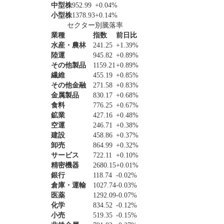
中型株
952.99
+0.04%
小型株
1378.93
+0.14%
セクター別騰落率
業種
指数
前日比
水産・農林
241.25
+1.39%
陸運
945.82
+0.89%
その他製品
1159.21
+0.89%
繊維
455.19
+0.85%
その他金融
271.58
+0.83%
金属製品
830.17
+0.68%
食料
776.25
+0.67%
鉱業
427.16
+0.48%
空運
246.71
+0.38%
建設
458.86
+0.37%
卸売
864.99
+0.32%
サービス
722.11
+0.10%
精密機器
2680.15
+0.01%
銀行
118.74
-0.02%
倉庫・運輸
1027.74
-0.03%
医薬
1292.09
-0.07%
化学
834.52
-0.12%
小売
519.35
-0.15%