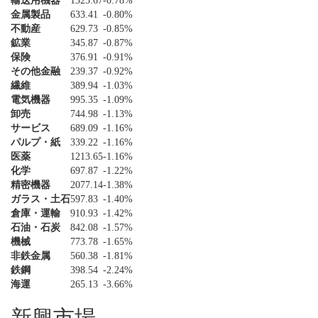
輸送用機器
1325.67
-0.78%
金属製品
633.41
-0.80%
不動産
629.73
-0.85%
鉱業
345.87
-0.87%
保険
376.91
-0.91%
その他金融
239.37
-0.92%
繊維
389.94
-1.03%
電気機器
995.35
-1.09%
卸売
744.98
-1.13%
サービス
689.09
-1.16%
パルプ・紙
339.22
-1.16%
医薬
1213.65
-1.16%
化学
697.87
-1.22%
精密機器
2077.14
-1.38%
ガラス・土石
597.83
-1.40%
倉庫・運輸
910.93
-1.42%
石油・石炭
842.08
-1.57%
機械
773.78
-1.65%
非鉄金属
560.38
-1.81%
鉄鋼
398.54
-2.24%
海運
265.13
-3.66%
新興市場