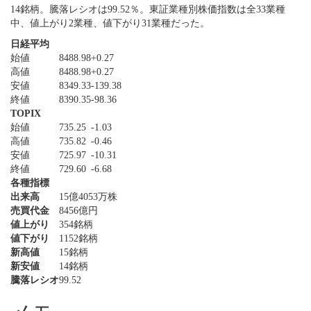
14銘柄。騰落レシオは99.52％。東証業種別株価指数は全33業種
中、値上がり2業種、値下がり31業種だった。
日経平均
始値
8488.98
+0.27
高値
8488.98
+0.27
安値
8349.33
-139.38
終値
8390.35
-98.36
TOPIX
始値
735.25
-1.03
高値
735.82
-0.46
安値
725.97
-10.31
終値
729.60
-6.68
各種指標
出来高
15億4053万株
売買代金
8456億円
値上がり
354銘柄
値下がり
1152銘柄
新高値
15銘柄
新安値
14銘柄
騰落レシオ
99.52