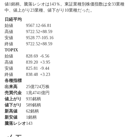
値1銘柄。騰落レシオは143％。東証業種別株価指数は全33業種
中、値上がり23業種、値下がり10業種だった。
日経平均
始値
9567.12
-66.81
高値
9722.52
+88.59
安値
9528.77
-105.16
終値
9722.52
+88.59
TOPIX
始値
828.69
-6.56
高値
839.20
+3.95
安値
825.81
-9.44
終値
838.48
+3.23
各種指標
出来高
25億724万株
売買代金
1兆4741億円
値上がり
935銘柄
値下がり
589銘柄
新高値
62銘柄
新安値
1銘柄
騰落レシオ
143