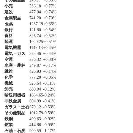
その他金融
276.77
+0.98%
小売
536.18
+0.77%
建設
477.04
+0.74%
金属製品
741.20
+0.70%
医薬
1287.19
+0.66%
銀行
121.80
+0.54%
食料
826.74
+0.52%
陸運
1020.25
+0.51%
電気機器
1147.13
+0.45%
電気・ガス
373.46
+0.44%
空運
226.32
+0.38%
水産・農林
249.87
+0.17%
繊維
426.93
+0.14%
化学
777.28
+0.06%
機械
925.64
-0.11%
卸売
880.04
-0.12%
輸送用機器
1664.65
-0.24%
非鉄金属
694.99
-0.41%
ガラス・土石
670.12
-0.53%
その他製品
1012.79
-0.59%
鉄鋼
490.63
-0.92%
鉱業
414.86
-0.99%
石油・石炭
909.59
-1.17%