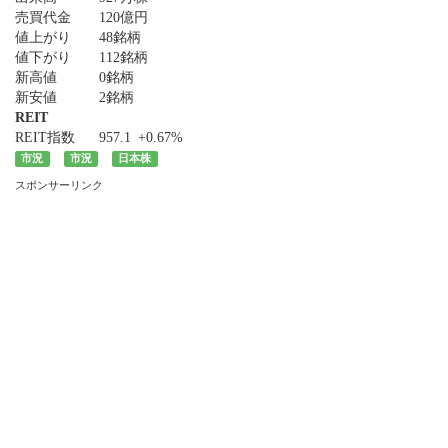
売買代金
120億円
値上がり
48銘柄
値下がり
112銘柄
新高値
0銘柄
新安値
2銘柄
REIT
REIT指数
957.1
+0.67%
市況
市況
日本株
スポンサーリンク