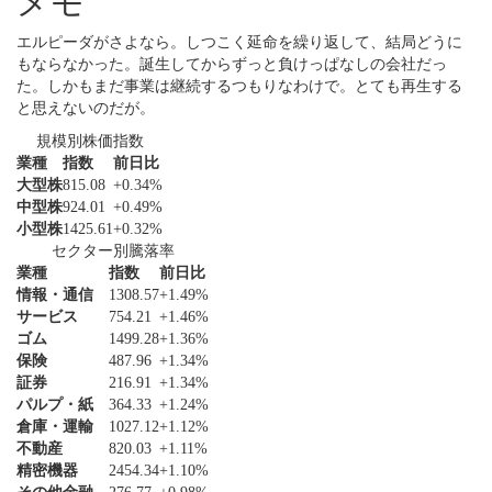
メモ
エルピーダがさよなら。しつこく延命を繰り返して、結局どうに
もならなかった。誕生してからずっと負けっぱなしの会社だっ
た。しかもまだ事業は継続するつもりなわけで。とても再生する
と思えないのだが。
規模別株価指数
業種
指数
前日比
大型株
815.08
+0.34%
中型株
924.01
+0.49%
小型株
1425.61
+0.32%
セクター別騰落率
業種
指数
前日比
情報・通信
1308.57
+1.49%
サービス
754.21
+1.46%
ゴム
1499.28
+1.36%
保険
487.96
+1.34%
証券
216.91
+1.34%
パルプ・紙
364.33
+1.24%
倉庫・運輸
1027.12
+1.12%
不動産
820.03
+1.11%
精密機器
2454.34
+1.10%