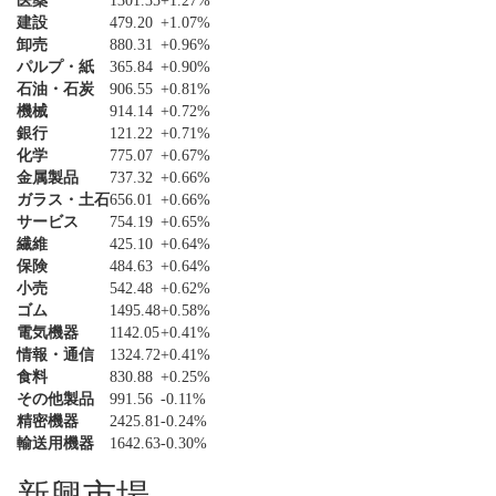
医薬
1301.35
+1.27%
建設
479.20
+1.07%
卸売
880.31
+0.96%
パルプ・紙
365.84
+0.90%
石油・石炭
906.55
+0.81%
機械
914.14
+0.72%
銀行
121.22
+0.71%
化学
775.07
+0.67%
金属製品
737.32
+0.66%
ガラス・土石
656.01
+0.66%
サービス
754.19
+0.65%
繊維
425.10
+0.64%
保険
484.63
+0.64%
小売
542.48
+0.62%
ゴム
1495.48
+0.58%
電気機器
1142.05
+0.41%
情報・通信
1324.72
+0.41%
食料
830.88
+0.25%
その他製品
991.56
-0.11%
精密機器
2425.81
-0.24%
輸送用機器
1642.63
-0.30%
新興市場