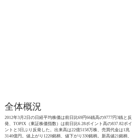
全体概況
2012年3月2日の日経平均株価は前日比69円66銭高の9777円3銭と反
発、TOPIX（東証株価指数）は前日比6.28ポイント高の837.82ポイ
ントと3日ぶり反発した。出来高は22億5158万株、売買代金は1兆
3140億円。値上がり1220銘柄、値下がり330銘柄。新高値21銘柄、