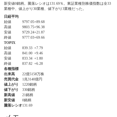
新安値0銘柄。騰落レシオは131.69％。東証業種別株価指数は全33
業種中、値上がり30業種、値下がり3業種だった。
日経平均
始値
9797.05
+89.68
高値
9803.75
+96.38
安値
9729.24
+21.87
終値
9777.03
+69.66
TOPIX
始値
839.33
+7.79
高値
841.00
+9.46
安値
833.34
+1.80
終値
837.82
+6.28
各種指標
出来高
22億5158万株
売買代金
1兆3140億円
値上がり
1220銘柄
値下がり
330銘柄
新高値
21銘柄
新安値
0銘柄
騰落レシオ
131.69