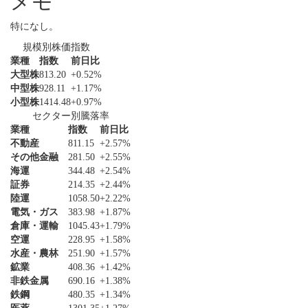
メモ
特になし。
規模別株価指数
業種
指数
前日比
大型株
813.20
+0.52%
中型株
928.11
+1.17%
小型株
1414.48
+0.97%
セクター別騰落率
業種
指数
前日比
不動産
811.15
+2.57%
その他金融
281.50
+2.55%
海運
344.48
+2.54%
証券
214.35
+2.44%
陸運
1058.50
+2.22%
電気・ガス
383.98
+1.87%
倉庫・運輸
1045.43
+1.79%
空運
228.95
+1.58%
水産・農林
251.90
+1.57%
鉱業
408.36
+1.42%
非鉄金属
690.16
+1.38%
鉄鋼
480.35
+1.34%