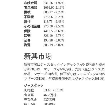
非鉄金属
631.56
-1.97%
電気機器
1091.90
-2.16%
機械
880.17
-2.23%
不動産
773.06
-2.23%
銀行
113.73
-2.48%
その他金融
270.30
-2.58%
保険
441.65
-2.69%
卸売
826.19
-2.73%
証券
195.98
-3.00%
海運
303.19
-3.07%
新興市場
新興市場はジャスダックインデックスが0.15％高と続
が4638万株、マザーズが646万株。売買代金はジャスダ
銘柄、マザーズ51銘柄、値下がりはジャスダック406銘
マザーズ5銘柄、年初来安値更新はジャスダック20銘柄
ジャスダック
JQ指数
53.16
+0.15%
出来高
4638万株
売買代金
237億円
値上がり
300銘柄