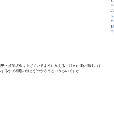
Ya
モ
み
世
Ma
お
市
割安・好業績株は上げているように見える。月末か連休明けには
ちするかで相場の強さが分かろうというものですが。