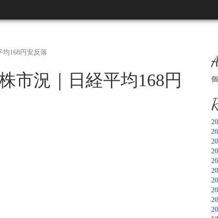
平均168円安反落
A
本株市況｜日経平均168円
個
R
2
2
2
2
2
2
2
2
2
2