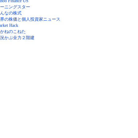
hoo Finance US
ーニングスター
んなの株式
界の株価と個人投資家ニュース
rket Hack
かねのこねた
況かぶ全力２階建