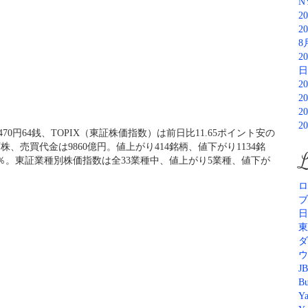
N
2
2
8
2
日
2
2
2
2
470円64銭、TOPIX（東証株価指数）は前日比11.65ポイント安の
万株、売買代金は9860億円。値上がり414銘柄、値下がり1134銘
L
04％。東証業種別株価指数は全33業種中、値上がり5業種、値下が
ロ
ブ
日
東
ダ
ウ
JB
Bu
Y