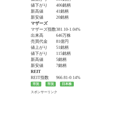
値下がり
406銘柄
新高値
41銘柄
新安値
20銘柄
マザーズ
マザーズ指数
381.10
-1.04%
出来高
646万株
売買代金
81億円
値上がり
51銘柄
値下がり
115銘柄
新高値
5銘柄
新安値
7銘柄
REIT
REIT指数
966.81
-0.14%
市況
市況
日本株
スポンサーリンク