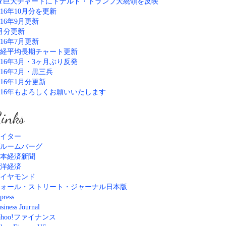
Y巨大チャートにドナルド・トランプ大統領を反映
016年10月分を更新
016年9月更新
月分更新
016年7月更新
経平均長期チャート更新
016年3月・3ヶ月ぶり反発
016年2月・黒三兵
016年1月分更新
016年もよろしくお願いいたします
inks
イター
ルームバーグ
本経済新聞
洋経済
イヤモンド
ォール・ストリート・ジャーナル日本版
press
siness Journal
ahoo!ファイナンス