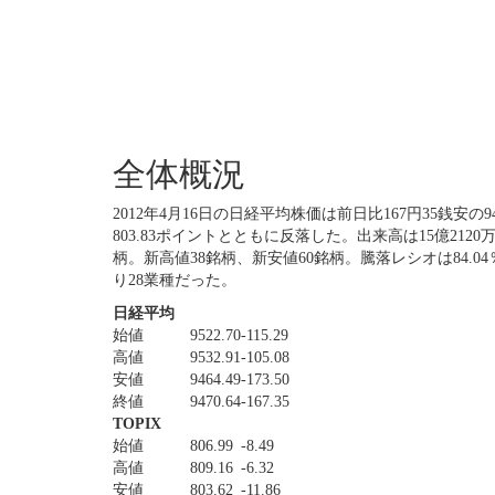
全体概況
2012年4月16日の日経平均株価は前日比167円35銭安の9
803.83ポイントとともに反落した。出来高は15億2120
柄。新高値38銘柄、新安値60銘柄。騰落レシオは84.
り28業種だった。
日経平均
始値
9522.70
-115.29
高値
9532.91
-105.08
安値
9464.49
-173.50
終値
9470.64
-167.35
TOPIX
始値
806.99
-8.49
高値
809.16
-6.32
安値
803.62
-11.86