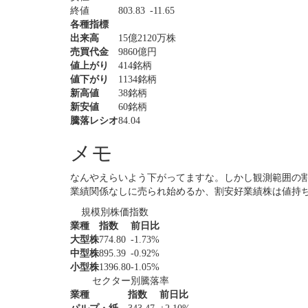
終値
803.83
-11.65
各種指標
出来高
15億2120万株
売買代金
9860億円
値上がり
414銘柄
値下がり
1134銘柄
新高値
38銘柄
新安値
60銘柄
騰落レシオ
84.04
メモ
なんやえらいよう下がってますな。しかし観測範囲の
業績関係なしに売られ始めるか、割安好業績株は値持
規模別株価指数
業種
指数
前日比
大型株
774.80
-1.73%
中型株
895.39
-0.92%
小型株
1396.80
-1.05%
セクター別騰落率
業種
指数
前日比