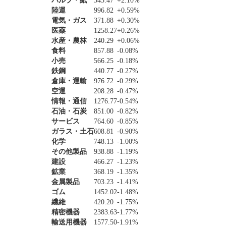
パルプ・紙
343.47
+2.10%
陸運
996.82
+0.59%
電気・ガス
371.88
+0.30%
医薬
1258.27
+0.26%
水産・農林
240.29
+0.06%
食料
857.88
-0.08%
小売
566.25
-0.18%
鉄鋼
440.77
-0.27%
倉庫・運輸
976.72
-0.29%
空運
208.28
-0.47%
情報・通信
1276.77
-0.54%
石油・石炭
851.00
-0.82%
サービス
764.60
-0.85%
ガラス・土石
608.81
-0.90%
化学
748.13
-1.00%
その他製品
938.88
-1.19%
建設
466.27
-1.23%
鉱業
368.19
-1.35%
金属製品
703.23
-1.41%
ゴム
1452.02
-1.48%
繊維
420.20
-1.75%
精密機器
2383.63
-1.77%
輸送用機器
1577.50
-1.91%