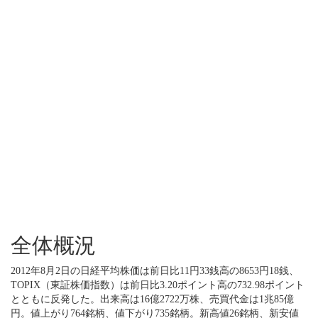
全体概況
2012年8月2日の日経平均株価は前日比11円33銭高の8653円18銭、
TOPIX（東証株価指数）は前日比3.20ポイント高の732.98ポイント
とともに反発した。出来高は16億2722万株、売買代金は1兆85億
円。値上がり764銘柄、値下がり735銘柄。新高値26銘柄、新安値