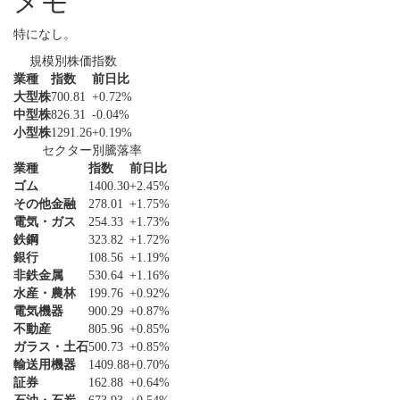
メモ
特になし。
規模別株価指数
業種
指数
前日比
大型株
700.81
+0.72%
中型株
826.31
-0.04%
小型株
1291.26
+0.19%
セクター別騰落率
業種
指数
前日比
ゴム
1400.30
+2.45%
その他金融
278.01
+1.75%
電気・ガス
254.33
+1.73%
鉄鋼
323.82
+1.72%
銀行
108.56
+1.19%
非鉄金属
530.64
+1.16%
水産・農林
199.76
+0.92%
電気機器
900.29
+0.87%
不動産
805.96
+0.85%
ガラス・土石
500.73
+0.85%
輸送用機器
1409.88
+0.70%
証券
162.88
+0.64%