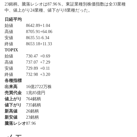
23銘柄。騰落レシオは87.96％。東証業種別株価指数は全33業種
中、値上がり24業種、値下がり8業種だった。
日経平均
始値
8642.89
+1.04
高値
8705.91
+64.06
安値
8635.51
-6.34
終値
8653.18
+11.33
TOPIX
始値
730.47
+0.69
高値
737.07
+7.29
安値
729.89
+0.11
終値
732.98
+3.20
各種指標
出来高
16億2722万株
売買代金
1兆85億円
値上がり
764銘柄
値下がり
735銘柄
新高値
26銘柄
新安値
23銘柄
騰落レシオ
87.96