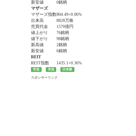
新安値
0銘柄
マザーズ
マザーズ指数
804.49
+0.06%
出来高
8828万株
売買代金
1570億円
値上がり
76銘柄
値下がり
98銘柄
新高値
2銘柄
新安値
6銘柄
REIT
REIT指数
1435.1
+0.36%
市況
市況
日本株
スポンサーリンク