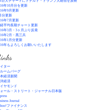
Y巨大チャートにドナルド・トランプ大統領を反映
016年10月分を更新
016年9月更新
月分更新
016年7月更新
経平均長期チャート更新
016年3月・3ヶ月ぶり反発
016年2月・黒三兵
016年1月分更新
016年もよろしくお願いいたします
inks
イター
ルームバーグ
本経済新聞
洋経済
イヤモンド
ォール・ストリート・ジャーナル日本版
press
siness Journal
ahoo!ファイナンス