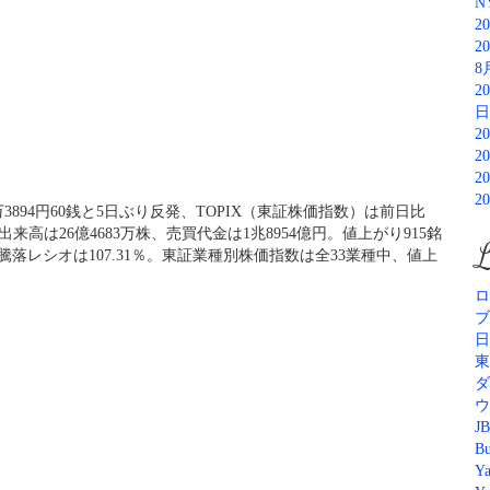
N
2
2
8
2
日
2
2
2
2
万3894円60銭と5日ぶり反発、TOPIX（東証株価指数）は前日比
。出来高は26億4683万株、売買代金は1兆8954億円。値上がり915銘
L
騰落レシオは107.31％。東証業種別株価指数は全33業種中、値上
ロ
ブ
日
東
ダ
ウ
JB
Bu
Y