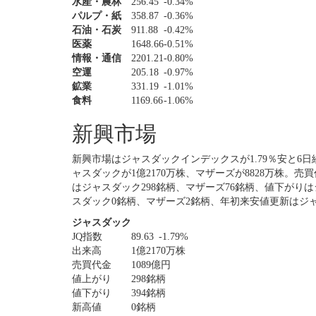
水産・農林
256.45
-0.34%
パルプ・紙
358.87
-0.36%
石油・石炭
911.88
-0.42%
医薬
1648.66
-0.51%
情報・通信
2201.21
-0.80%
空運
205.18
-0.97%
鉱業
331.19
-1.01%
食料
1169.66
-1.06%
新興市場
新興市場はジャスダックインデックスが1.79％安と6日
ャスダックが1億2170万株、マザーズが8828万株。売
はジャスダック298銘柄、マザーズ76銘柄、値下がりは
スダック0銘柄、マザーズ2銘柄、年初来安値更新はジ
ジャスダック
JQ指数
89.63
-1.79%
出来高
1億2170万株
売買代金
1089億円
値上がり
298銘柄
値下がり
394銘柄
新高値
0銘柄