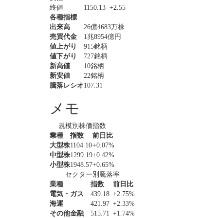
終値
1150.13
+2.55
各種指標
出来高
26億4683万株
売買代金
1兆8954億円
値上がり
915銘柄
値下がり
727銘柄
新高値
10銘柄
新安値
22銘柄
騰落レシオ
107.31
メモ
規模別株価指数
業種
指数
前日比
大型株
1104.10
+0.07%
中型株
1299.19
+0.42%
小型株
1948.57
+0.65%
セクター別騰落率
業種
指数
前日比
電気・ガス
439.18
+2.75%
海運
421.97
+2.33%
その他金融
515.71
+1.74%