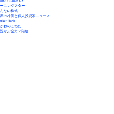
hoo Finance US
ーニングスター
んなの株式
界の株価と個人投資家ニュース
rket Hack
かねのこねた
況かぶ全力２階建