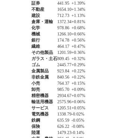
証券
441.95
+1.39%
不動産
1654.10
+1.34%
建設
712.73
+1.13%
倉庫・運輸
1372.34
+0.81%
化学
978.86
+0.68%
機械
1266.10
+0.66%
銀行
174.78
+0.56%
繊維
464.17
+0.47%
その他製品
1201.59
+0.36%
ガラス・土石
809.45
+0.32%
ゴム
2445.77
+0.29%
金属製品
923.84
+0.22%
非鉄金属
840.56
+0.22%
小売
764.37
+0.15%
卸売
985.70
+0.09%
精密機器
2934.67
+0.07%
輸送用機器
2575.96
+0.06%
サービス
1205.51
+0.05%
電気機器
1338.79
-0.02%
鉄鋼
635.59
-0.05%
保険
626.22
-0.08%
陸運
1479.23
-0.14%