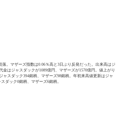
続落。マザーズ指数は0.06％高と3日ぶり反発だった。出来高はジ
買代金はジャスダックが1089億円、マザーズが1570億円。値上がり
ジャスダック394銘柄、マザーズ98銘柄。年初来高値更新はジャ
ャスダック0銘柄、マザーズ6銘柄。