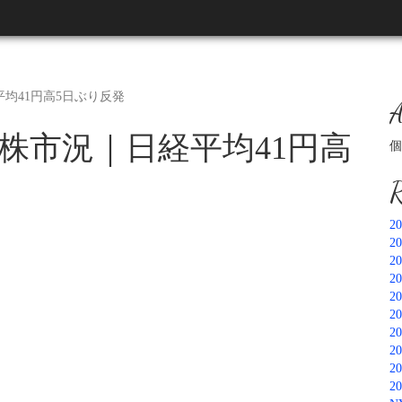
平均41円高5日ぶり反発
A
日本株市況｜日経平均41円高
個
R
2
2
2
2
2
2
2
2
2
2