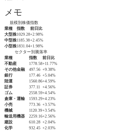
メモ
規模別株価指数
業種
指数
前日比
大型株
1029.28
+2.98%
中型株
1185.38
+2.45%
小型株
1831.04
+1.98%
セクター別騰落率
業種
指数
前日比
不動産
1778.58
+11.77%
その他金融
497.56
+9.38%
銀行
177.46
+5.04%
陸運
1560.86
+4.59%
証券
377.11
+4.56%
ゴム
2558.59
+4.54%
倉庫・運輸
1593.29
+4.23%
小売
773.36
+3.57%
機械
1120.39
+3.54%
輸送用機器
2259.16
+2.56%
建設
610.28
+2.04%
化学
932.45
+2.03%