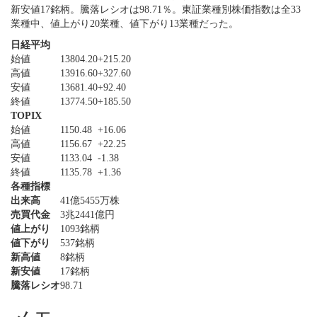
新安値17銘柄。騰落レシオは98.71％。東証業種別株価指数は全33
業種中、値上がり20業種、値下がり13業種だった。
日経平均
始値
13804.20
+215.20
高値
13916.60
+327.60
安値
13681.40
+92.40
終値
13774.50
+185.50
TOPIX
始値
1150.48
+16.06
高値
1156.67
+22.25
安値
1133.04
-1.38
終値
1135.78
+1.36
各種指標
出来高
41億5455万株
売買代金
3兆2441億円
値上がり
1093銘柄
値下がり
537銘柄
新高値
8銘柄
新安値
17銘柄
騰落レシオ
98.71