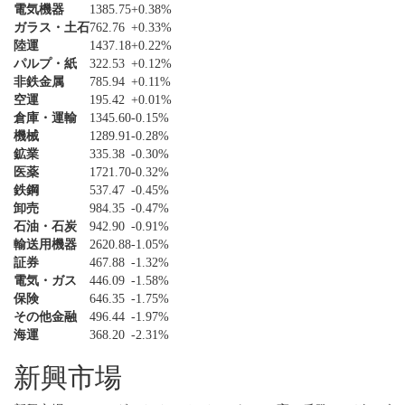
電気機器
1385.75
+0.38%
ガラス・土石
762.76
+0.33%
陸運
1437.18
+0.22%
パルプ・紙
322.53
+0.12%
非鉄金属
785.94
+0.11%
空運
195.42
+0.01%
倉庫・運輸
1345.60
-0.15%
機械
1289.91
-0.28%
鉱業
335.38
-0.30%
医薬
1721.70
-0.32%
鉄鋼
537.47
-0.45%
卸売
984.35
-0.47%
石油・石炭
942.90
-0.91%
輸送用機器
2620.88
-1.05%
証券
467.88
-1.32%
電気・ガス
446.09
-1.58%
保険
646.35
-1.75%
その他金融
496.44
-1.97%
海運
368.20
-2.31%
新興市場