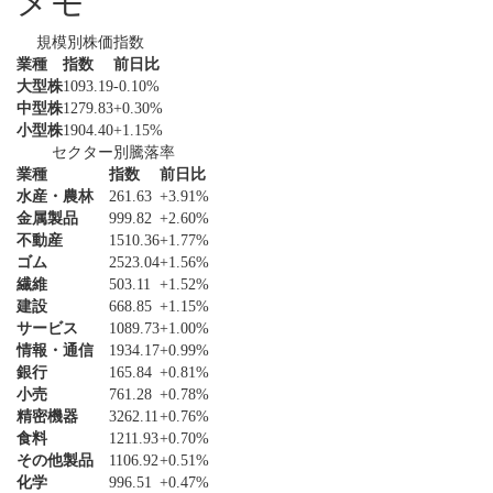
メモ
規模別株価指数
業種
指数
前日比
大型株
1093.19
-0.10%
中型株
1279.83
+0.30%
小型株
1904.40
+1.15%
セクター別騰落率
業種
指数
前日比
水産・農林
261.63
+3.91%
金属製品
999.82
+2.60%
不動産
1510.36
+1.77%
ゴム
2523.04
+1.56%
繊維
503.11
+1.52%
建設
668.85
+1.15%
サービス
1089.73
+1.00%
情報・通信
1934.17
+0.99%
銀行
165.84
+0.81%
小売
761.28
+0.78%
精密機器
3262.11
+0.76%
食料
1211.93
+0.70%
その他製品
1106.92
+0.51%
化学
996.51
+0.47%