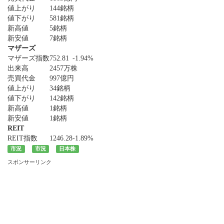
値上がり
144銘柄
値下がり
581銘柄
新高値
5銘柄
新安値
7銘柄
マザーズ
マザーズ指数
752.81
-1.94%
出来高
2457万株
売買代金
997億円
値上がり
34銘柄
値下がり
142銘柄
新高値
1銘柄
新安値
1銘柄
REIT
REIT指数
1246.28
-1.89%
市況
市況
日本株
スポンサーリンク