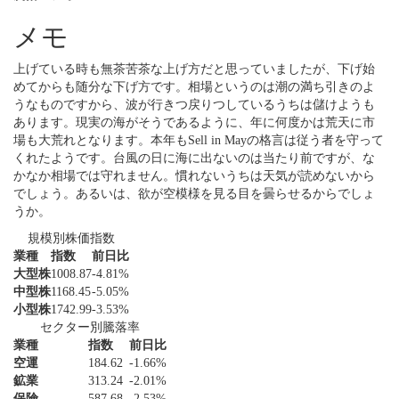
メモ
上げている時も無茶苦茶な上げ方だと思っていましたが、下げ始
めてからも随分な下げ方です。相場というのは潮の満ち引きのよ
うなものですから、波が行きつ戻りつしているうちは儲けようも
あります。現実の海がそうであるように、年に何度かは荒天に市
場も大荒れとなります。本年もSell in Mayの格言は従う者を守って
くれたようです。台風の日に海に出ないのは当たり前ですが、な
かなか相場では守れません。慣れないうちは天気が読めないから
でしょう。あるいは、欲が空模様を見る目を曇らせるからでしょ
うか。
規模別株価指数
業種
指数
前日比
大型株
1008.87
-4.81%
中型株
1168.45
-5.05%
小型株
1742.99
-3.53%
セクター別騰落率
業種
指数
前日比
空運
184.62
-1.66%
鉱業
313.24
-2.01%
保険
587.68
-2.53%