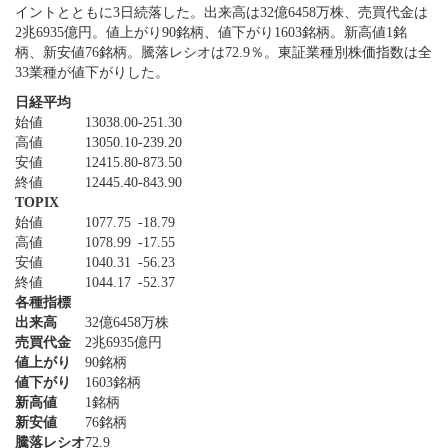
イントとともに3日続落した。出来高は32億6458万株、売買代金は
2兆6935億円。値上がり90銘柄、値下がり1603銘柄。新高値1銘
柄、新安値76銘柄。騰落レシオは72.9％。東証業種別株価指数は全
33業種が値下がりした。
日経平均
始値
13038.00
-251.30
高値
13050.10
-239.20
安値
12415.80
-873.50
終値
12445.40
-843.90
TOPIX
始値
1077.75
-18.79
高値
1078.99
-17.55
安値
1040.31
-56.23
終値
1044.17
-52.37
各種指標
出来高
32億6458万株
売買代金
2兆6935億円
値上がり
90銘柄
値下がり
1603銘柄
新高値
1銘柄
新安値
76銘柄
騰落レシオ
72.9