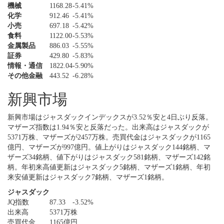
機械
1168.28
-5.41%
化学
912.46
-5.41%
小売
697.18
-5.42%
食料
1122.00
-5.53%
金属製品
886.03
-5.55%
証券
429.80
-5.83%
情報・通信
1822.04
-5.90%
その他金融
443.52
-6.28%
新興市場
新興市場はジャスダックインデックスが3.52％安と4日ぶり反落。
マザーズ指数は1.94％安と反落だった。出来高はジャスダックが
5371万株、マザーズが2457万株。売買代金はジャスダックが1165
億円、マザーズが997億円。値上がりはジャスダック144銘柄、マ
ザーズ34銘柄、値下がりはジャスダック581銘柄、マザーズ142銘
柄。年初来高値更新はジャスダック5銘柄、マザーズ1銘柄、年初
来安値更新はジャスダック7銘柄、マザーズ1銘柄。
ジャスダック
JQ指数
87.33
-3.52%
出来高
5371万株
売買代金
1165億円