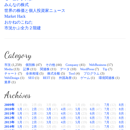
みんなの株式
世界の株価と個人投資家ニュース
Market Hack
おかねのこねた
市況かぶ全力２階建
Category
市況
(1,259)
個別株
(47)
その他
(44)
Company
(41)
WebBusiness
(17)
Media
(13)
記事
(11)
関連株
(11)
データ
(10)
WordPress
(7)
Tip
(7)
チャート
(7)
全体相場
(5)
株式全般
(5)
Tool
(4)
プログラム
(3)
WebDesign
(1)
SEO
(1)
REIT
(1)
外国為替
(1)
ゲーム
(1)
環境関連株
(1)
業界
(1)
Archives
2009年
1月 (0)
2月 (0)
3月 (0)
4月 (0)
5月 (0)
6月 (0)
7月
(12)
8月
(38
2010年
1月
(43)
2月
(39)
3月
(47)
4月
(48)
5月
(28)
6月
(47)
7月
(27)
8月
(28
2011年
1月
(19)
2月
(20)
3月
(21)
4月
(24)
5月
(23)
6月
(31)
7月
(28)
8月
(33
2012年
1月
(17)
2月
(24)
3月
(20)
4月
(16)
5月
(14)
6月
(23)
7月
(21)
8月
(22
2013年
1月
(19)
2月
(18)
3月
(21)
4月
(21)
5月
(19)
6月
(20)
7月
(22)
8月
(22
2014年
1月
(19)
2月
(18)
3月 (0)
4月 (0)
5月 (0)
6月 (0)
7月
(2)
8月
(2)