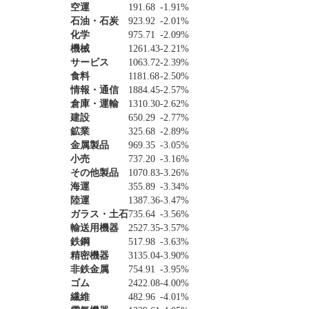
空運
191.68
-1.91%
石油・石炭
923.92
-2.01%
化学
975.71
-2.09%
機械
1261.43
-2.21%
サービス
1063.72
-2.39%
食料
1181.68
-2.50%
情報・通信
1884.45
-2.57%
倉庫・運輸
1310.30
-2.62%
建設
650.29
-2.77%
鉱業
325.68
-2.89%
金属製品
969.35
-3.05%
小売
737.20
-3.16%
その他製品
1070.83
-3.26%
海運
355.89
-3.34%
陸運
1387.36
-3.47%
ガラス・土石
735.64
-3.56%
輸送用機器
2527.35
-3.57%
鉄鋼
517.98
-3.63%
精密機器
3135.04
-3.90%
非鉄金属
754.91
-3.95%
ゴム
2422.08
-4.00%
繊維
482.96
-4.01%