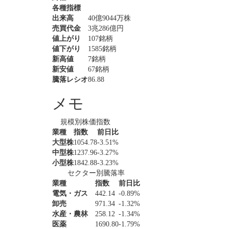
各種指標
出来高
40億9044万株
売買代金
3兆286億円
値上がり
107銘柄
値下がり
1585銘柄
新高値
7銘柄
新安値
67銘柄
騰落レシオ
86.88
メモ
規模別株価指数
業種
指数
前日比
大型株
1054.78
-3.51%
中型株
1237.96
-3.27%
小型株
1842.88
-3.23%
セクター別騰落率
業種
指数
前日比
電気・ガス
442.14
-0.89%
卸売
971.34
-1.32%
水産・農林
258.12
-1.34%
医薬
1690.80
-1.79%