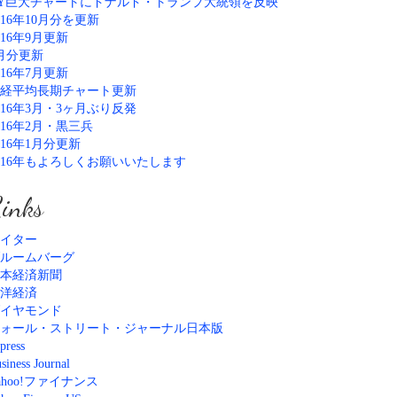
Y巨大チャートにドナルド・トランプ大統領を反映
016年10月分を更新
016年9月更新
月分更新
016年7月更新
経平均長期チャート更新
016年3月・3ヶ月ぶり反発
016年2月・黒三兵
016年1月分更新
016年もよろしくお願いいたします
inks
イター
ルームバーグ
本経済新聞
洋経済
イヤモンド
ォール・ストリート・ジャーナル日本版
press
siness Journal
ahoo!ファイナンス