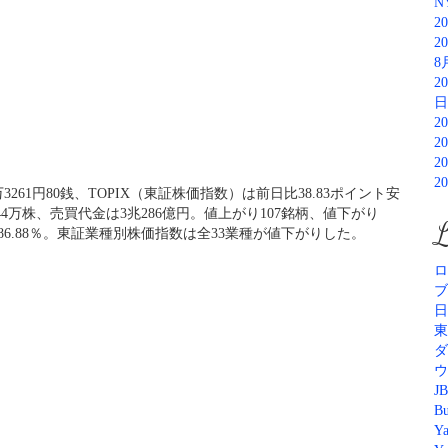
N
2
2
8
2
日
2
2
2
2
3261円80銭、TOPIX（東証株価指数）は前日比38.83ポイント安
044万株、売買代金は3兆286億円。値上がり107銘柄、値下がり
L
86.88％。東証業種別株価指数は全33業種が値下がりした。
ロ
ブ
日
東
ダ
ウ
JB
Bu
Y