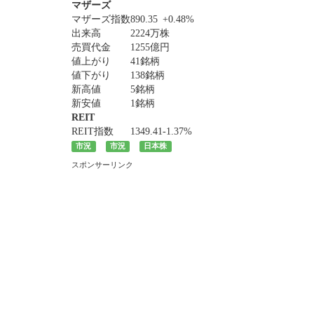
マザーズ
マザーズ指数
890.35
+0.48%
出来高
2224万株
売買代金
1255億円
値上がり
41銘柄
値下がり
138銘柄
新高値
5銘柄
新安値
1銘柄
REIT
REIT指数
1349.41
-1.37%
市況
市況
日本株
スポンサーリンク