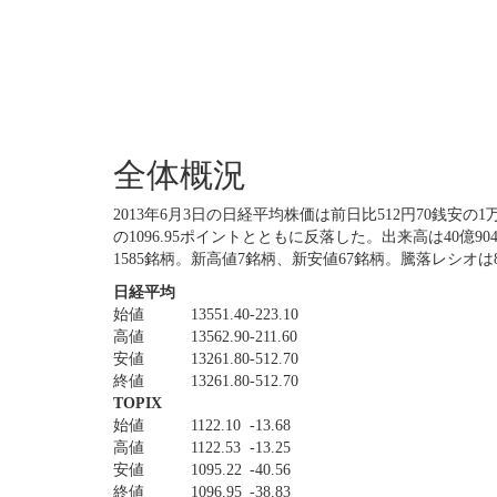
全体概況
2013年6月3日の日経平均株価は前日比512円70銭安の1万
の1096.95ポイントとともに反落した。出来高は40億9
1585銘柄。新高値7銘柄、新安値67銘柄。騰落レシオは
日経平均
始値
13551.40
-223.10
高値
13562.90
-211.60
安値
13261.80
-512.70
終値
13261.80
-512.70
TOPIX
始値
1122.10
-13.68
高値
1122.53
-13.25
安値
1095.22
-40.56
終値
1096.95
-38.83