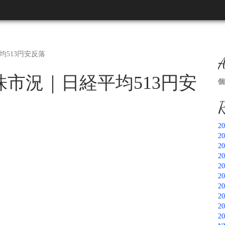
均513円安反落
A
本株市況｜日経平均513円安
個
R
2
2
2
2
2
2
2
2
2
2