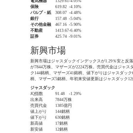
電気機器
1329.61
-4.05%
保険
619.82
-4.10%
パルプ・紙
308.07
-4.48%
銀行
157.48
-5.04%
その他金融
467.16
-5.90%
不動産
1413.67
-6.40%
証券
425.74
-9.01%
新興市場
新興市場はジャスダックインデックスが1.29％安と反
が7844万株、マザーズが2224万株。売買代金はジャス
ク144銘柄、マザーズ41銘柄、値下がりはジャスダック
柄、マザーズ5銘柄、年初来安値更新はジャスダック12
ジャスダック
JQ指数
91.48
-1.29%
出来高
7844万株
売買代金
1385億円
値上がり
144銘柄
値下がり
630銘柄
新高値
17銘柄
新安値
12銘柄