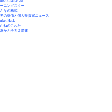
hoo Finance US
ーニングスター
んなの株式
界の株価と個人投資家ニュース
rket Hack
かねのこねた
況かぶ全力２階建