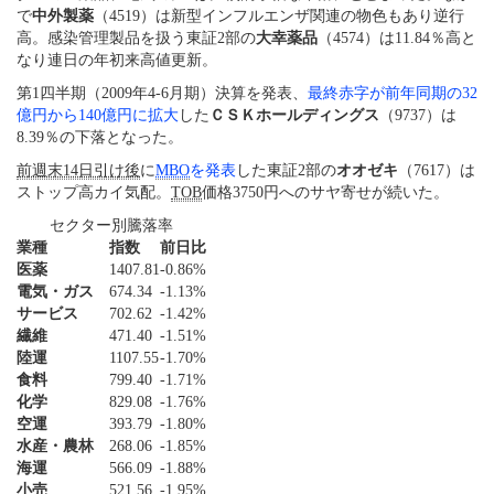
で
中外製薬
（4519）は新型インフルエンザ関連の物色もあり逆行
高。感染管理製品を扱う東証2部の
大幸薬品
（4574）は11.84％高と
なり連日の年初来高値更新。
第1四半期（2009年4-6月期）決算を発表、
最終赤字が前年同期の32
億円から140億円に拡大
した
ＣＳＫホールディングス
（9737）は
8.39％の下落となった。
前週末14日引け後
に
MBO
を発表
した東証2部の
オオゼキ
（7617）は
ストップ高カイ気配。
TOB
価格3750円へのサヤ寄せが続いた。
セクター別騰落率
業種
指数
前日比
医薬
1407.81
-0.86%
電気・ガス
674.34
-1.13%
サービス
702.62
-1.42%
繊維
471.40
-1.51%
陸運
1107.55
-1.70%
食料
799.40
-1.71%
化学
829.08
-1.76%
空運
393.79
-1.80%
水産・農林
268.06
-1.85%
海運
566.09
-1.88%
小売
521.56
-1.95%