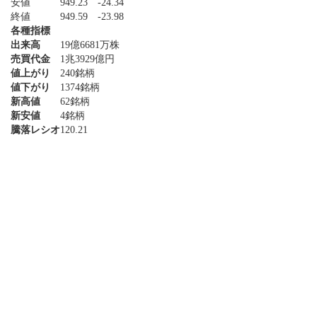
安値
949.23
-24.34
終値
949.59
-23.98
各種指標
出来高
19億6681万株
売買代金
1兆3929億円
値上がり
240銘柄
値下がり
1374銘柄
新高値
62銘柄
新安値
4銘柄
騰落レシオ
120.21