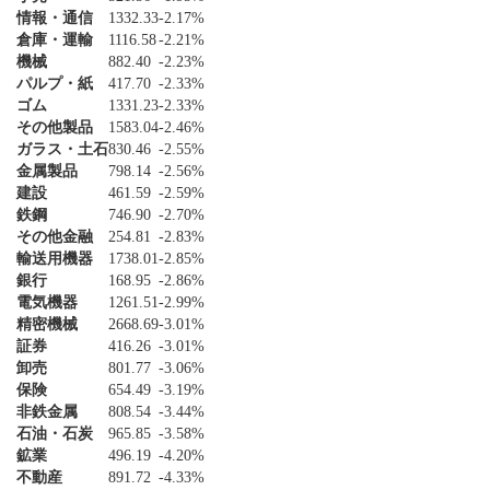
情報・通信
1332.33
-2.17%
倉庫・運輸
1116.58
-2.21%
機械
882.40
-2.23%
パルプ・紙
417.70
-2.33%
ゴム
1331.23
-2.33%
その他製品
1583.04
-2.46%
ガラス・土石
830.46
-2.55%
金属製品
798.14
-2.56%
建設
461.59
-2.59%
鉄鋼
746.90
-2.70%
その他金融
254.81
-2.83%
輸送用機器
1738.01
-2.85%
銀行
168.95
-2.86%
電気機器
1261.51
-2.99%
精密機械
2668.69
-3.01%
証券
416.26
-3.01%
卸売
801.77
-3.06%
保険
654.49
-3.19%
非鉄金属
808.54
-3.44%
石油・石炭
965.85
-3.58%
鉱業
496.19
-4.20%
不動産
891.72
-4.33%