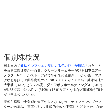
個別株概況
日本国内で
新型インフルエンザによる初の死亡が確認
されたこと
を背景に関連株が一斉高。クリーンルームを手がける
日本エアー
テック
（6291）がストップ高で年初来高値更新、うがい薬、マス
クなどを扱う医薬品商社の
イワキ
（8095）が7.80％高、繊維関連で
大東紡
（3202）が7.53％高、
ダイワボウホールディングス
（3107）
が6.68％高、
シキボウ
（3109）は6.01％高となるなど関連株が値上
がり率上位に並んだ。
業種別指数で全業種が値下がりとなるなか、ディフェンシブセク
ターの医薬品、電気･ガスは比較的小幅な下落にとどまった。なか