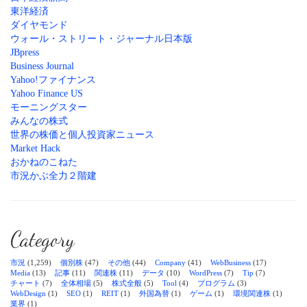
東洋経済
ダイヤモンド
ウォール・ストリート・ジャーナル日本版
JBpress
Business Journal
Yahoo!ファイナンス
Yahoo Finance US
モーニングスター
みんなの株式
世界の株価と個人投資家ニュース
Market Hack
おかねのこねた
市況かぶ全力２階建
Category
市況
(1,259)
個別株
(47)
その他
(44)
Company
(41)
WebBusiness
(17)
Media
(13)
記事
(11)
関連株
(11)
データ
(10)
WordPress
(7)
Tip
(7)
チャート
(7)
全体相場
(5)
株式全般
(5)
Tool
(4)
プログラム
(3)
WebDesign
(1)
SEO
(1)
REIT
(1)
外国為替
(1)
ゲーム
(1)
環境関連株
(1)
業界
(1)