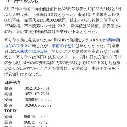
8月17日の日経平均株価は前日比328円72銭安の1万268円61銭と3日
ぶり大幅反落。下落率は3％超となった。東証1部の出来高は19億
6681万株、売買代金は1兆3929億円。値上がり240銘柄、値下がり
1374銘柄。25日騰落レシオは120.21。新高値は62銘柄、新安値は4
銘柄。東証業種別株価指数は全業種が下落となった。
寄り付き前に発表された4-6月GDPは前期比プラス0.9％と
5四半期
ぶりのプラス
に転じたが、
事前の予想
には届かなかった。前週末
14日の
米株式市場が反落
していたことや為替の円高進行なども嫌
気し、寄り付きは76円31銭安でスタート。7月13日の安値9050円33
銭から8月14日の年初来高値1万630円38銭まで17.5％上昇し利益確
定売りが出やすかったことを背景に、その後は一本調子で値を下
げ安値引けとなった。
日経平均
始値
10521.02
-76.31
高値
10521.02
-76.31
安値
10268.61
-328.72
終値
10268.61
-328.72
TOPIX
始値
968.15
-5.42
高値
968.15
-5.42