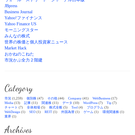
JBpress
Business Journal
Yahoo!ファイナンス
Yahoo Finance US
モーニングスター
みんなの株式
世界の株価と個人投資家ニュース
Market Hack
おかねのこねた
市況かぶ全力２階建
Category
市況
(1,259)
個別株
(47)
その他
(44)
Company
(41)
WebBusiness
(17)
Media
(13)
記事
(11)
関連株
(11)
データ
(10)
WordPress
(7)
Tip
(7)
チャート
(7)
全体相場
(5)
株式全般
(5)
Tool
(4)
プログラム
(3)
WebDesign
(1)
SEO
(1)
REIT
(1)
外国為替
(1)
ゲーム
(1)
環境関連株
(1)
業界
(1)
Archives