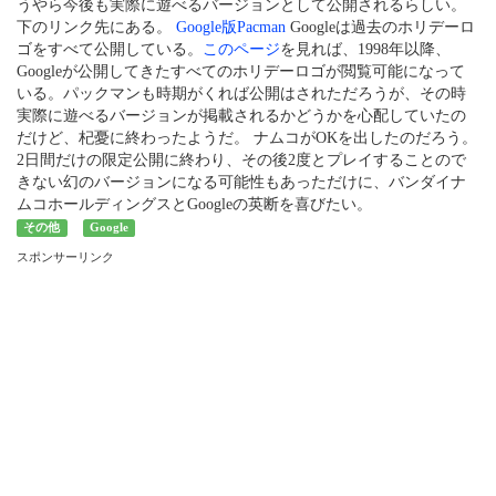
うやら今後も実際に遊べるバージョンとして公開されるらしい。
下のリンク先にある。
Google版Pacman
Googleは過去のホリデーロ
ゴをすべて公開している。
このページ
を見れば、1998年以降、
Googleが公開してきたすべてのホリデーロゴが閲覧可能になって
いる。パックマンも時期がくれば公開はされただろうが、その時
実際に遊べるバージョンが掲載されるかどうかを心配していたの
だけど、杞憂に終わったようだ。 ナムコがOKを出したのだろう。
2日間だけの限定公開に終わり、その後2度とプレイすることので
きない幻のバージョンになる可能性もあっただけに、バンダイナ
ムコホールディングスとGoogleの英断を喜びたい。
その他
Google
スポンサーリンク