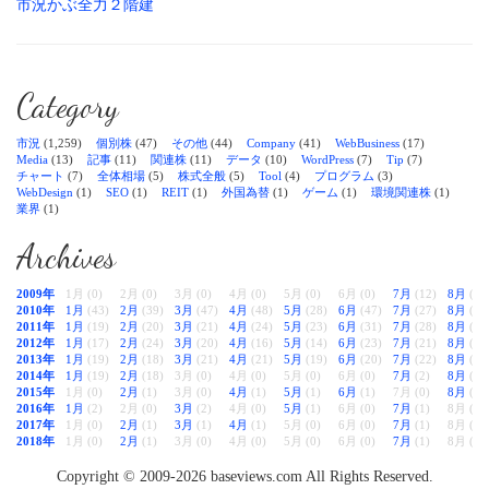
市況かぶ全力２階建
Category
市況
(1,259)
個別株
(47)
その他
(44)
Company
(41)
WebBusiness
(17)
Media
(13)
記事
(11)
関連株
(11)
データ
(10)
WordPress
(7)
Tip
(7)
チャート
(7)
全体相場
(5)
株式全般
(5)
Tool
(4)
プログラム
(3)
WebDesign
(1)
SEO
(1)
REIT
(1)
外国為替
(1)
ゲーム
(1)
環境関連株
(1)
業界
(1)
Archives
2009年
1月 (0)
2月 (0)
3月 (0)
4月 (0)
5月 (0)
6月 (0)
7月
(12)
8月
(38
2010年
1月
(43)
2月
(39)
3月
(47)
4月
(48)
5月
(28)
6月
(47)
7月
(27)
8月
(28
2011年
1月
(19)
2月
(20)
3月
(21)
4月
(24)
5月
(23)
6月
(31)
7月
(28)
8月
(33
2012年
1月
(17)
2月
(24)
3月
(20)
4月
(16)
5月
(14)
6月
(23)
7月
(21)
8月
(22
2013年
1月
(19)
2月
(18)
3月
(21)
4月
(21)
5月
(19)
6月
(20)
7月
(22)
8月
(22
2014年
1月
(19)
2月
(18)
3月 (0)
4月 (0)
5月 (0)
6月 (0)
7月
(2)
8月
(2)
2015年
1月 (0)
2月
(1)
3月 (0)
4月
(1)
5月
(1)
6月
(1)
7月 (0)
8月
(1)
2016年
1月
(2)
2月 (0)
3月
(2)
4月 (0)
5月
(1)
6月 (0)
7月
(1)
8月 (0)
2017年
1月 (0)
2月
(1)
3月
(1)
4月
(1)
5月 (0)
6月 (0)
7月
(1)
8月 (0)
2018年
1月 (0)
2月
(1)
3月 (0)
4月 (0)
5月 (0)
6月 (0)
7月
(1)
8月 (0)
Copyright © 2009-2026 baseviews.com All Rights Reserved.