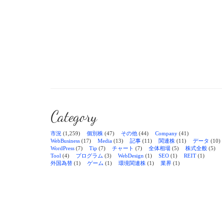
Category
市況
(1,259)
個別株
(47)
その他
(44)
Company
(41)
WebBusiness
(17)
Media
(13)
記事
(11)
関連株
(11)
データ
(10)
WordPress
(7)
Tip
(7)
チャート
(7)
全体相場
(5)
株式全般
(5)
Tool
(4)
プログラム
(3)
WebDesign
(1)
SEO
(1)
REIT
(1)
外国為替
(1)
ゲーム
(1)
環境関連株
(1)
業界
(1)