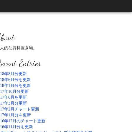
bout
人的な資料置き場。
ecent Entries
018年8月分更新
018年6月分を更新
018年1月分を更新
017年10月分更新
017年6月を更新
017年3月分更新
017年2月チャート更新
017年1月分を更新
016年12月のチャート更新
016年11月分を更新